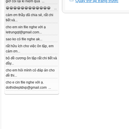
Quay trở lại trang trước
giờ coi lại kỉ niệm quá ...
😀😀😀😀😀😀😀😀😀😀😀😀 ...
cám ơn thầy đã chia sẻ, rất chi
tiết và...
cho em xin file nghe với ạ
letrungqt@gmail.com...
sao ko có file nghe ak...
rất hữu ích cho việc ôn tập, em
cám ơn...
bộ đề cương ôn tập rất chi tiết và
đầy...
cho em hỏi mình có đáp án cho
đề thi...
cho e cin file nghe với ạ.
dothidieptdvp@gmail.com ...