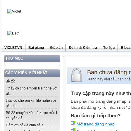
ViOLET.VN
Bài giảng
Giáo án
Đề thi & Kiểm tra
Tư liệu
E-Lea
THƯ MỤC
Bạn chưa đăng 
CÁC Ý KIẾN MỚI NHẤT
Trang này yêu cầu bạn phả
đề tốt...
thầy cô cho em xin file nghe với
Truy cập trang này như t
ạ!...
thầy cô cho em xin file nghe với
Bạn phải mở trang đăng nhập, s
ạ! email:...
khẩu đã đăng ký rồi nhấn nút "Đ
Bộ 22 chuyên đề mà được mỗi 1
Bạn làm gì tiếp theo?
chuyên đề,...
Mở trang đăng nhập
Cảm ơn cô đã chia sẻ ạ...