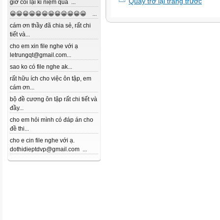
Quay trở lại trang trước
giờ coi lại kỉ niệm quá ...
😀😀😀😀😀😀😀😀😀😀😀😀 ...
cám ơn thầy đã chia sẻ, rất chi
tiết và...
cho em xin file nghe với ạ
letrungqt@gmail.com...
sao ko có file nghe ak...
rất hữu ích cho việc ôn tập, em
cám ơn...
bộ đề cương ôn tập rất chi tiết và
đầy...
cho em hỏi mình có đáp án cho
đề thi...
cho e cin file nghe với ạ.
dothidieptdvp@gmail.com ...