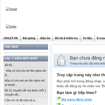
ViOLET.VN
Bài giảng
Giáo án
Đề thi & Kiểm tra
Tư liệu
E-Lea
THƯ MỤC
Bạn chưa đăng 
CÁC Ý KIẾN MỚI NHẤT
Trang này yêu cầu bạn phả
đề tốt...
thầy cô cho em xin file nghe với
Truy cập trang này như t
ạ!...
thầy cô cho em xin file nghe với
Bạn phải mở trang đăng nhập, s
ạ! email:...
khẩu đã đăng ký rồi nhấn nút "Đ
Bộ 22 chuyên đề mà được mỗi 1
Bạn làm gì tiếp theo?
chuyên đề,...
Mở trang đăng nhập
Cảm ơn cô đã chia sẻ ạ...