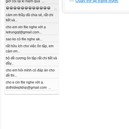
Quay trở lại trang trước
giờ coi lại kỉ niệm quá ...
😀😀😀😀😀😀😀😀😀😀😀😀 ...
cám ơn thầy đã chia sẻ, rất chi
tiết và...
cho em xin file nghe với ạ
letrungqt@gmail.com...
sao ko có file nghe ak...
rất hữu ích cho việc ôn tập, em
cám ơn...
bộ đề cương ôn tập rất chi tiết và
đầy...
cho em hỏi mình có đáp án cho
đề thi...
cho e cin file nghe với ạ.
dothidieptdvp@gmail.com ...