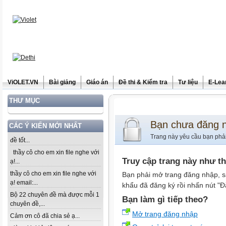
ViOLET.VN
Bài giảng
Giáo án
Đề thi & Kiểm tra
Tư liệu
E-Lea
THƯ MỤC
Bạn chưa đăng 
CÁC Ý KIẾN MỚI NHẤT
Trang này yêu cầu bạn phả
đề tốt...
thầy cô cho em xin file nghe với
Truy cập trang này như t
ạ!...
thầy cô cho em xin file nghe với
Bạn phải mở trang đăng nhập, s
ạ! email:...
khẩu đã đăng ký rồi nhấn nút "Đ
Bộ 22 chuyên đề mà được mỗi 1
Bạn làm gì tiếp theo?
chuyên đề,...
Mở trang đăng nhập
Cảm ơn cô đã chia sẻ ạ...