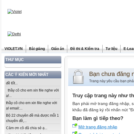
ViOLET.VN
Bài giảng
Giáo án
Đề thi & Kiểm tra
Tư liệu
E-Lea
THƯ MỤC
Bạn chưa đăng 
CÁC Ý KIẾN MỚI NHẤT
Trang này yêu cầu bạn phả
đề tốt...
thầy cô cho em xin file nghe với
Truy cập trang này như t
ạ!...
thầy cô cho em xin file nghe với
Bạn phải mở trang đăng nhập, s
ạ! email:...
khẩu đã đăng ký rồi nhấn nút "Đ
Bộ 22 chuyên đề mà được mỗi 1
Bạn làm gì tiếp theo?
chuyên đề,...
Mở trang đăng nhập
Cảm ơn cô đã chia sẻ ạ...