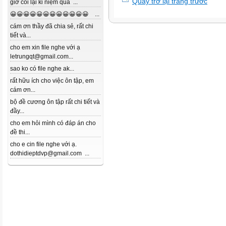
Quay trở lại trang trước
giờ coi lại kỉ niệm quá ...
😀😀😀😀😀😀😀😀😀😀😀😀 ...
cám ơn thầy đã chia sẻ, rất chi
tiết và...
cho em xin file nghe với ạ
letrungqt@gmail.com...
sao ko có file nghe ak...
rất hữu ích cho việc ôn tập, em
cám ơn...
bộ đề cương ôn tập rất chi tiết và
đầy...
cho em hỏi mình có đáp án cho
đề thi...
cho e cin file nghe với ạ.
dothidieptdvp@gmail.com ...