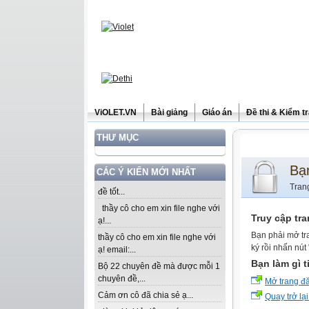
ViOLET.VN
Bài giảng
Giáo án
Đề thi & Kiểm t
THƯ MỤC
Bạ
CÁC Ý KIẾN MỚI NHẤT
Tran
đề tốt...
thầy cô cho em xin file nghe với
Truy cập tr
ạ!...
Bạn phải mở tr
thầy cô cho em xin file nghe với
ký rồi nhấn nút
ạ! email:...
Bạn làm gì t
Bộ 22 chuyên đề mà được mỗi 1
chuyên đề,...
Mở trang đ
Cảm ơn cô đã chia sẻ ạ...
Quay trở lại