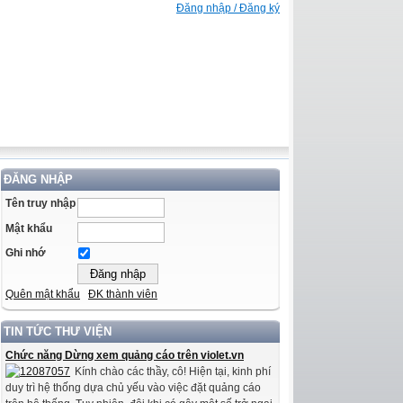
Đăng nhập / Đăng ký
ĐĂNG NHẬP
Tên truy nhập
Mật khẩu
Ghi nhớ
Quên mật khẩu
ĐK thành viên
TIN TỨC THƯ VIỆN
Chức năng Dừng xem quảng cáo trên violet.vn
Kính chào các thầy, cô! Hiện tại, kinh phí
duy trì hệ thống dựa chủ yếu vào việc đặt quảng cáo