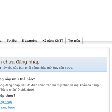
ra
Tư liệu
E-Learning
Kỹ năng CNTT
Trợ giúp
n chưa đăng nhập
g này yêu cầu bạn phải đăng nhập mới truy cập được.
ang này như thế nào?
ang đăng nhập, sau đó điền chính xác tên truy nhập và mật khẩu đã đăng
 "Đăng nhập" ở phía dưới.
iếp theo?
ăng nhập
 trang trước