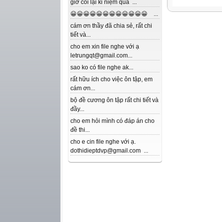
giờ coi lại kỉ niệm quá ...
😀😀😀😀😀😀😀😀😀😀😀😀 ...
cám ơn thầy đã chia sẻ, rất chi
tiết và...
cho em xin file nghe với ạ
letrungqt@gmail.com...
sao ko có file nghe ak...
rất hữu ích cho việc ôn tập, em
cám ơn...
bộ đề cương ôn tập rất chi tiết và
đầy...
cho em hỏi mình có đáp án cho
đề thi...
cho e cin file nghe với ạ.
dothidieptdvp@gmail.com ...