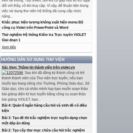
trên hệ thống. Tuy nhiên, đôi khi có gây một số trở ngại
đối với thầy, cô khi truy cập. Vì vậy, để thuận tiện trong
việc sử dụng thư viện hệ thống đã cung cấp chức
năng...
Khắc phục hiện tượng không xuất hiện menu Bộ
công cụ Violet trên PowerPoint và Word
Thử nghiệm Hệ thống Kiểm tra Trực tuyến ViOLET
Giai đoạn 1
Xem tiếp
HƯỚNG DẪN SỬ DỤNG THƯ VIỆN
Xác thực Thông tin thành viên trên violet.vn
Sau khi đã đăng ký thành công và trở
thành thành viên của Thư viện trực tuyến, nếu bạn
muốn tạo trang riêng cho Trường, Phòng Giáo dục, Sở
Giáo dục, cho cá nhân mình hay bạn muốn soạn thảo
bài giảng điện tử trực tuyến bằng công cụ soạn thảo
bài giảng ViOLET, bạn...
Bài 4: Quản lí ngân hàng câu hỏi và sinh đề có điều
kiện
Bài 3: Tạo đề thi trắc nghiệm trực tuyến dạng chọn
một đáp án đúng
Bài 2: Tạo cây thư mục chứa câu hỏi trắc nghiệm