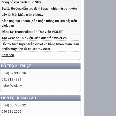
đồng bộ với danh mục SGK
Bài 1: Hướng dẫn tạo đề thi trắc nghiệm trực tuyến
Lấy lại Mật khẩu trên violet.vn
Kích hoạt tài khoản (Xác nhận thông tin liên hệ) trên
violet.vn
Đăng ký Thành viên trên Thư viện ViOLET
Tạo website Thư viện Giáo dục trên violet.vn
Hỗ trợ trực tuyến trên violet.vn bằng Phần mềm điều
khiển máy tính từ xa TeamViewer
Xem tiếp
HỖ TRỢ KĨ THUẬT
(024) 62 930 536
091 912 4899
hotro@violet.vn
LIÊN HỆ QUẢNG CÁO
(024) 66 745 632
096 181 2005