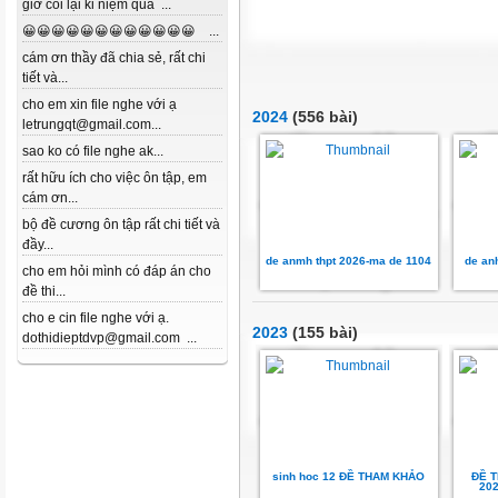
giờ coi lại kỉ niệm quá ...
😀😀😀😀😀😀😀😀😀😀😀😀 ...
cám ơn thầy đã chia sẻ, rất chi
tiết và...
cho em xin file nghe với ạ
2024
(556 bài)
letrungqt@gmail.com...
sao ko có file nghe ak...
rất hữu ích cho việc ôn tập, em
cám ơn...
bộ đề cương ôn tập rất chi tiết và
đầy...
de anmh thpt 2026-ma de 1104
de an
cho em hỏi mình có đáp án cho
đề thi...
cho e cin file nghe với ạ.
2023
(155 bài)
dothidieptdvp@gmail.com ...
sinh hoc 12 ĐỀ THAM KHẢO
ĐỀ T
20