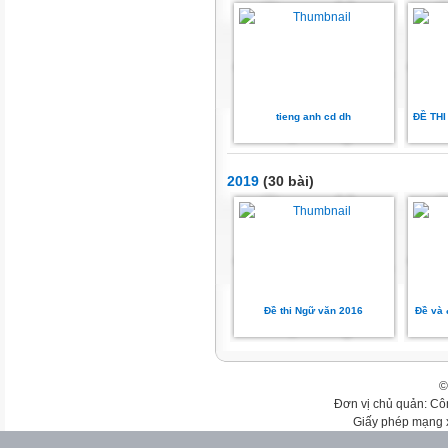
tieng anh cd dh
ĐỀ THI
2019
(30 bài)
Đề thi Ngữ văn 2016
Đề và 
©
Đơn vị chủ quản: Cô
Giấy phép mạng 