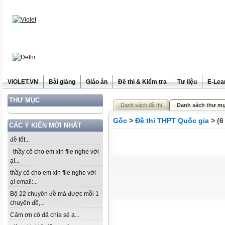
ViOLET.VN
Bài giảng
Giáo án
Đề thi & Kiểm tra
Tư liệu
E-Lea
THƯ MỤC
Danh sách đề thi
Danh sách thư mụ
Gốc
>
Đề thi THPT Quốc gia
> (6
CÁC Ý KIẾN MỚI NHẤT
đề tốt...
thầy cô cho em xin file nghe với
ạ!...
thầy cô cho em xin file nghe với
ạ! email:...
Bộ 22 chuyên đề mà được mỗi 1
chuyên đề,...
Cảm ơn cô đã chia sẻ ạ...