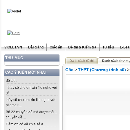
ViOLET.VN
Bài giảng
Giáo án
Đề thi & Kiểm tra
Tư liệu
E-Lea
THƯ MỤC
Danh sách đề thi
Danh sách thư mụ
Gốc
>
THPT (Chương trình cũ)
CÁC Ý KIẾN MỚI NHẤT
đề tốt...
thầy cô cho em xin file nghe với
ạ!...
thầy cô cho em xin file nghe với
ạ! email:...
Bộ 22 chuyên đề mà được mỗi 1
chuyên đề,...
Cảm ơn cô đã chia sẻ ạ...