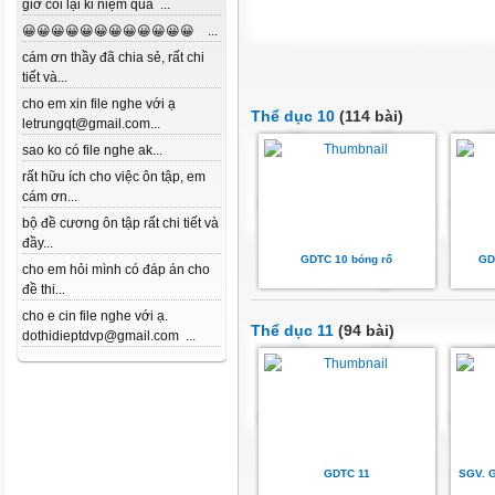
giờ coi lại kỉ niệm quá ...
😀😀😀😀😀😀😀😀😀😀😀😀 ...
cám ơn thầy đã chia sẻ, rất chi
tiết và...
cho em xin file nghe với ạ
Thể dục 10
(114 bài)
letrungqt@gmail.com...
sao ko có file nghe ak...
rất hữu ích cho việc ôn tập, em
cám ơn...
bộ đề cương ôn tập rất chi tiết và
đầy...
GDTC 10 bóng rổ
GD
cho em hỏi mình có đáp án cho
đề thi...
cho e cin file nghe với ạ.
Thể dục 11
(94 bài)
dothidieptdvp@gmail.com ...
GDTC 11
SGV. G