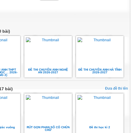
 bài)
 ANH THPT
ĐỀ THI CHUYÊN ANH NGHỆ
ĐỀ THI CHUYÊN ANH HÀ TĨNH
C ... 2026-
AN 2026-2027
2026-2027
NG 2)
17 bài)
Đưa đề thi lên
 giác vuông
RÚT GỌN PHAN SỐ CÓ CHỨA
Đề thi học kì 2
CHỮ