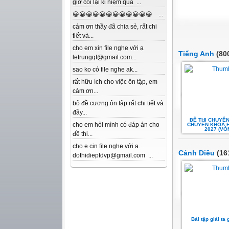
giờ coi lại kỉ niệm quá ...
😀😀😀😀😀😀😀😀😀😀😀😀 ...
cám ơn thầy đã chia sẻ, rất chi
tiết và...
cho em xin file nghe với ạ
Tiếng Anh
(800
letrungqt@gmail.com...
sao ko có file nghe ak...
rất hữu ích cho việc ôn tập, em
cám ơn...
bộ đề cương ôn tập rất chi tiết và
đầy...
ĐỀ THI CHUYÊN
cho em hỏi mình có đáp án cho
CHUYÊN KHOA HỌ
2027 (VÒ
đề thi...
cho e cin file nghe với ạ.
Cánh Diều
(16
dothidieptdvp@gmail.com ...
Bài tập giải ta