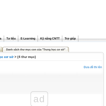
ra
Tư liệu
E-Learning
Kỹ năng CNTT
Trợ giúp
Danh sách thư mục con của "Trung học cơ sở"
ọc cơ sở
> (4 thư mục)
Đưa đề thi lên
ad