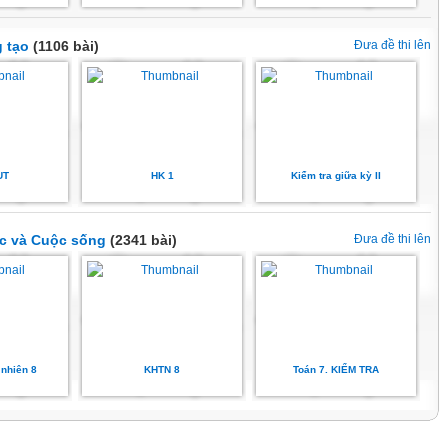
g tạo
(1106 bài)
Đưa đề thi lên
UT
HK 1
Kiểm tra giữa kỳ II
ức và Cuộc sống
(2341 bài)
Đưa đề thi lên
 nhiên 8
KHTN 8
Toán 7. KIỂM TRA