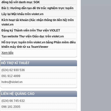
đồng bộ với danh mục SGK
Bài 1: Hướng dẫn tạo đề thi trắc nghiệm trực tuyến
Lấy lại Mật khẩu trên violet.vn
Kích hoạt tài khoản (Xác nhận thông tin liên hệ) trên
violet.vn
Đăng ký Thành viên trên Thư viện ViOLET
Tạo website Thư viện Giáo dục trên violet.vn
Hỗ trợ trực tuyến trên violet.vn bằng Phần mềm điều
khiển máy tính từ xa TeamViewer
Xem tiếp
HỖ TRỢ KĨ THUẬT
(024) 62 930 536
091 912 4899
hotro@violet.vn
LIÊN HỆ QUẢNG CÁO
(024) 66 745 632
096 181 2005