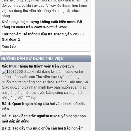
trên hệ thống. Tuy nhiên, đôi khi có gây một số trở ngại
đối với thầy, cô khi truy cập. Vì vậy, để thuận tiện trong
việc sử dụng thư viện hệ thống đã cung cấp chức
năng...
Khắc phục hiện tượng không xuất hiện menu Bộ
công cụ Violet trên PowerPoint và Word
Thử nghiệm Hệ thống Kiểm tra Trực tuyến ViOLET
Giai đoạn 1
Xem tiếp
HƯỚNG DẪN SỬ DỤNG THƯ VIỆN
Xác thực Thông tin thành viên trên violet.vn
Sau khi đã đăng ký thành công và trở
thành thành viên của Thư viện trực tuyến, nếu bạn
muốn tạo trang riêng cho Trường, Phòng Giáo dục, Sở
Giáo dục, cho cá nhân mình hay bạn muốn soạn thảo
bài giảng điện tử trực tuyến bằng công cụ soạn thảo
bài giảng ViOLET, bạn...
Bài 4: Quản lí ngân hàng câu hỏi và sinh đề có điều
kiện
Bài 3: Tạo đề thi trắc nghiệm trực tuyến dạng chọn
một đáp án đúng
Bài 2: Tạo cây thư mục chứa câu hỏi trắc nghiệm