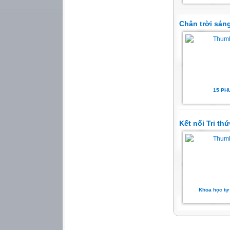
Chân trời sán
15 PH
Kết nối Tri th
Khoa học tự