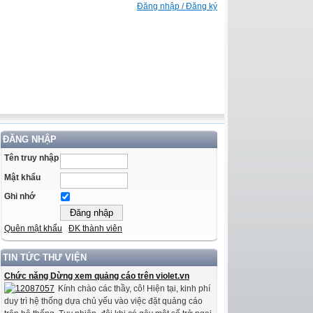
Đăng nhập / Đăng ký
ĐĂNG NHẬP
Tên truy nhập
Mật khẩu
Ghi nhớ
Quên mật khẩu
ĐK thành viên
TIN TỨC THƯ VIỆN
Chức năng Dừng xem quảng cáo trên violet.vn
Kính chào các thầy, cô! Hiện tại, kinh phí
duy trì hệ thống dựa chủ yếu vào việc đặt quảng cáo