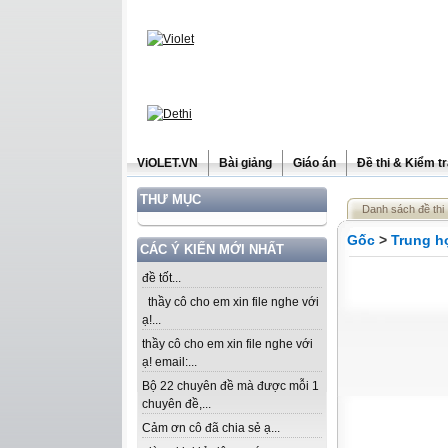
ViOLET.VN
Bài giảng
Giáo án
Đề thi & Kiểm t
THƯ MỤC
Danh sách đề thi
Gốc
>
Trung h
CÁC Ý KIẾN MỚI NHẤT
đề tốt...
thầy cô cho em xin file nghe với
ạ!...
thầy cô cho em xin file nghe với
ạ! email:...
Bộ 22 chuyên đề mà được mỗi 1
chuyên đề,...
Cảm ơn cô đã chia sẻ ạ...