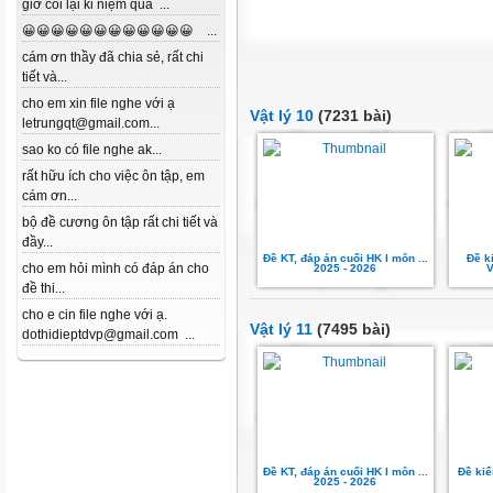
giờ coi lại kỉ niệm quá ...
😀😀😀😀😀😀😀😀😀😀😀😀 ...
cám ơn thầy đã chia sẻ, rất chi
tiết và...
cho em xin file nghe với ạ
Vật lý 10
(7231 bài)
letrungqt@gmail.com...
sao ko có file nghe ak...
rất hữu ích cho việc ôn tập, em
cám ơn...
bộ đề cương ôn tập rất chi tiết và
đầy...
Đề KT, đáp án cuối HK I môn ...
Đề k
cho em hỏi mình có đáp án cho
2025 - 2026
V
đề thi...
cho e cin file nghe với ạ.
Vật lý 11
(7495 bài)
dothidieptdvp@gmail.com ...
Đề KT, đáp án cuối HK I môn ...
Đề kiể
2025 - 2026