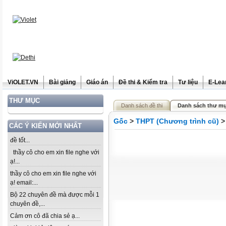
ViOLET.VN
Bài giảng
Giáo án
Đề thi & Kiểm tra
Tư liệu
E-Lea
THƯ MỤC
Danh sách đề thi
Danh sách thư mục
Gốc
>
THPT (Chương trình cũ)
CÁC Ý KIẾN MỚI NHẤT
đề tốt...
thầy cô cho em xin file nghe với
ạ!...
thầy cô cho em xin file nghe với
ạ! email:...
Bộ 22 chuyên đề mà được mỗi 1
chuyên đề,...
Cảm ơn cô đã chia sẻ ạ...