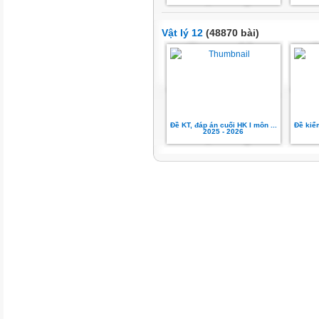
Vật lý 12
(48870 bài)
Đề KT, đáp án cuối HK I môn ...
Đề kiểm
2025 - 2026