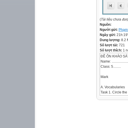
(
Tài liệu chưa đư
Nguồn:
Người gửi:
Phạm
Ngày gửi:
21h:19
Dung lượng:
8.2
Số lượt tải:
721
Số lượt thích:
1 n
ĐỀ ÔN KHẢO SÁT 
Name: .......................
Class: 5.........
Mark
A. Vocabularies
Task 1. Circle the
1. A. geography
B. history
C. science
2. A. English
B. I.T.
C. subject