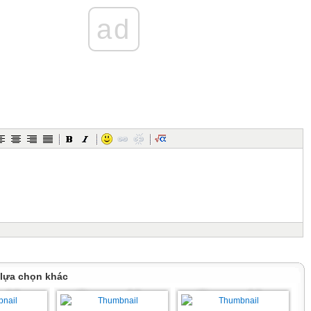
ad
rs
 lựa chọn khác
e picture and write the words. (1,5 points)