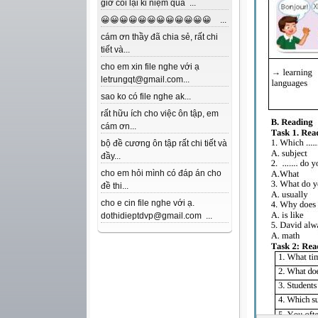
giờ coi lại kỉ niệm quá ...
😀😀😀😀😀😀😀😀😀😀😀😀 ...
cám ơn thầy đã chia sẻ, rất chi
tiết và...
cho em xin file nghe với ạ
letrungqt@gmail.com...
sao ko có file nghe ak...
rất hữu ích cho việc ôn tập, em
cám ơn...
bộ đề cương ôn tập rất chi tiết và
đầy...
cho em hỏi mình có đáp án cho
đề thi...
cho e cin file nghe với ạ.
dothidieptdvp@gmail.com ...