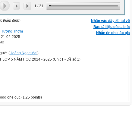
1
/
31
ợc thẩm định
)
Nhấn vào đây để tải về
Báo tài liệu có sai sót
 Hương Thơm
Nhắn tin cho tác giả
' 21-02-2025
 MB
gười (
Hoàng Ngọc Mai
)
LỚP 5 NĂM HỌC 2024 - 2025 (Unit 1 - Đề số 1)
................................................
 odd one out. (1,25 points)