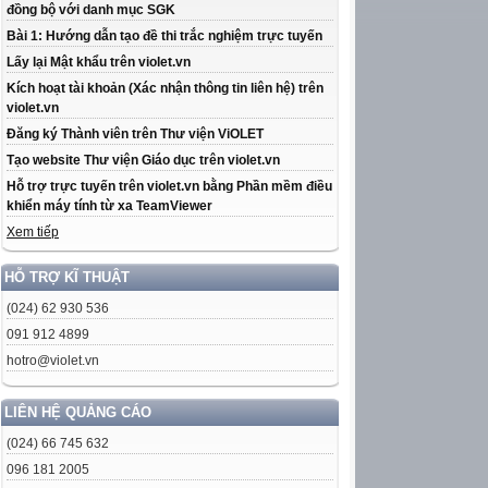
đồng bộ với danh mục SGK
Bài 1: Hướng dẫn tạo đề thi trắc nghiệm trực tuyến
Lấy lại Mật khẩu trên violet.vn
Kích hoạt tài khoản (Xác nhận thông tin liên hệ) trên
violet.vn
Đăng ký Thành viên trên Thư viện ViOLET
Tạo website Thư viện Giáo dục trên violet.vn
Hỗ trợ trực tuyến trên violet.vn bằng Phần mềm điều
khiển máy tính từ xa TeamViewer
Xem tiếp
HỖ TRỢ KĨ THUẬT
(024) 62 930 536
091 912 4899
hotro@violet.vn
LIÊN HỆ QUẢNG CÁO
(024) 66 745 632
096 181 2005