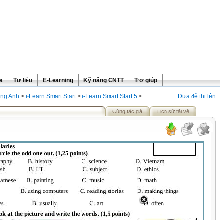
ra
Tư liệu
E-Learning
Kỹ năng CNTT
Trợ giúp
ếng Anh
>
i-Learn Smart Start
>
i-Learn Smart Start 5
>
Đưa đề thi lên
Cùng tác giả
Lịch sử tải về