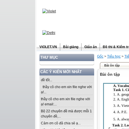
ViOLET.VN
Bài giảng
Giáo án
Đề thi & Kiểm t
Gốc
>
Tiểu học
>
Ti
THƯ MỤC
Bài ôn tập
CÁC Ý KIẾN MỚI NHẤT
Bài ôn tập
đề tốt...
thầy cô cho em xin file nghe với
ạ!...
thầy cô cho em xin file nghe với
ạ! email:...
Bộ 22 chuyên đề mà được mỗi 1
chuyên đề,...
Cảm ơn cô đã chia sẻ ạ...