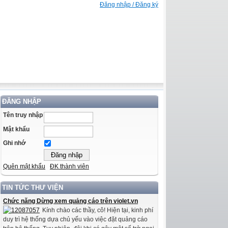
Đăng nhập / Đăng ký
ĐĂNG NHẬP
Tên truy nhập
Mật khẩu
Ghi nhớ
Quên mật khẩu
ĐK thành viên
TIN TỨC THƯ VIỆN
Chức năng Dừng xem quảng cáo trên violet.vn
Kính chào các thầy, cô! Hiện tại, kinh phí
duy trì hệ thống dựa chủ yếu vào việc đặt quảng cáo