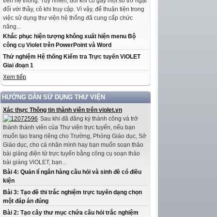
trên hệ thống. Tuy nhiên, đôi khi có gây một số trở ngại
đối với thầy, cô khi truy cập. Vì vậy, để thuận tiện trong
việc sử dụng thư viện hệ thống đã cung cấp chức
năng...
Khắc phục hiện tượng không xuất hiện menu Bộ
công cụ Violet trên PowerPoint và Word
Thử nghiệm Hệ thống Kiểm tra Trực tuyến ViOLET
Giai đoạn 1
Xem tiếp
HƯỚNG DẪN SỬ DỤNG THƯ VIỆN
Xác thực Thông tin thành viên trên violet.vn
Sau khi đã đăng ký thành công và trở
thành thành viên của Thư viện trực tuyến, nếu bạn
muốn tạo trang riêng cho Trường, Phòng Giáo dục, Sở
Giáo dục, cho cá nhân mình hay bạn muốn soạn thảo
bài giảng điện tử trực tuyến bằng công cụ soạn thảo
bài giảng ViOLET, bạn...
Bài 4: Quản lí ngân hàng câu hỏi và sinh đề có điều
kiện
Bài 3: Tạo đề thi trắc nghiệm trực tuyến dạng chọn
một đáp án đúng
Bài 2: Tạo cây thư mục chứa câu hỏi trắc nghiệm