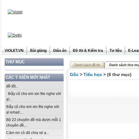
ViOLET.VN
Bài giảng
Giáo án
Đề thi & Kiểm tra
Tư liệu
E-Lea
THƯ MỤC
Danh sách đề thi
Danh sách thư mụ
Gốc
>
Tiểu học
> (6 thư mục)
CÁC Ý KIẾN MỚI NHẤT
đề tốt...
thầy cô cho em xin file nghe với
ạ!...
thầy cô cho em xin file nghe với
ạ! email:...
Bộ 22 chuyên đề mà được mỗi 1
chuyên đề,...
Cảm ơn cô đã chia sẻ ạ...