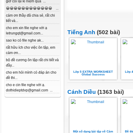
giờ coi lại kỉ niệm quá ...
😀😀😀😀😀😀😀😀😀😀😀😀 ...
cám ơn thầy đã chia sẻ, rất chi
tiết và...
cho em xin file nghe với ạ
Tiếng Anh
(502 bài)
letrungqt@gmail.com...
sao ko có file nghe ak...
rất hữu ích cho việc ôn tập, em
cám ơn...
bộ đề cương ôn tập rất chi tiết và
đầy...
Lớp 5 EXTRA WORKSHEET
Lớp 
cho em hỏi mình có đáp án cho
Global Success
đề thi...
cho e cin file nghe với ạ.
dothidieptdvp@gmail.com ...
Cánh Diều
(1363 bài)
Một số dạng bài tập về Cảm
Đề th