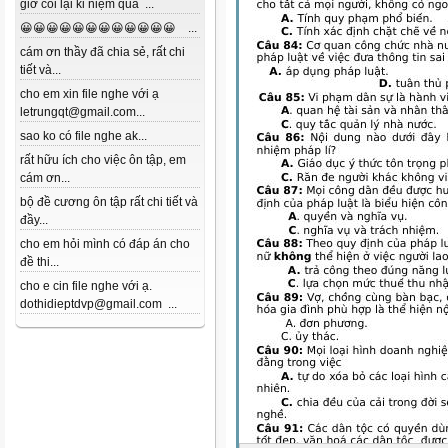
giờ coi lại kỉ niệm quá ...
😀😀😀😀😀😀😀😀😀😀😀😀 ...
cám ơn thầy đã chia sẻ, rất chi
tiết và...
cho em xin file nghe với ạ
letrungqt@gmail.com...
sao ko có file nghe ak...
rất hữu ích cho việc ôn tập, em
cám ơn...
bộ đề cương ôn tập rất chi tiết và
đầy...
cho em hỏi mình có đáp án cho
đề thi...
cho e cin file nghe với ạ.
dothidieptdvp@gmail.com ...