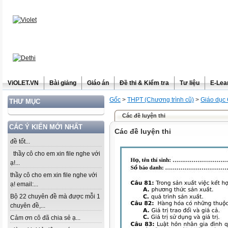
ViOLET.VN
Bài giảng
Giáo án
Đề thi & Kiểm tra
Tư liệu
E-Lea
Gốc
>
THPT (Chương trình cũ)
>
Giáo dục
THƯ MỤC
Các đề luyện thi
CÁC Ý KIẾN MỚI NHẤT
Các đề luyện thi
đề tốt...
thầy cô cho em xin file nghe với
ạ!...
thầy cô cho em xin file nghe với
ạ! email:...
Bộ 22 chuyên đề mà được mỗi 1
chuyên đề,...
Cảm ơn cô đã chia sẻ ạ...