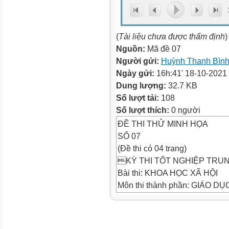
(
Tài liệu chưa được thẩm định
)
Nguồn:
Mã đề 07
Người gửi:
Huỳnh Thanh Bìn
Ngày gửi:
16h:41' 18-10-2021
Dung lượng:
32.7 KB
Số lượt tải:
108
Số lượt thích:
0 người
ĐỀ THI THỬ MINH HỌA
SỐ 07
(Đề thi có 04 trang)
KỲ THI TỐT NGHIỆP TRU
Bài thi: KHOA HỌC XÃ HỘI
Môn thi thành phần: GIÁO 
Thời gian làm bài: 50 phút khô

Họ, tên thí sinh: 