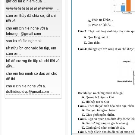
giờ coi lại kỉ niệm quá ...
😀😀😀😀😀😀😀😀😀😀😀😀 ...
cám ơn thầy đã chia sẻ, rất chi
tiết và...
cho em xin file nghe với ạ
letrungqt@gmail.com...
sao ko có file nghe ak...
rất hữu ích cho việc ôn tập, em
cám ơn...
bộ đề cương ôn tập rất chi tiết và
đầy...
cho em hỏi mình có đáp án cho
đề thi...
cho e cin file nghe với ạ.
dothidieptdvp@gmail.com ...