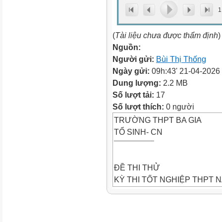
1
(
Tài liệu chưa được thẩm định
)
Nguồn:
Người gửi:
Bùi Thị Thống
Ngày gửi:
09h:43' 21-04-2026
Dung lượng:
2.2 MB
Số lượt tải:
17
Số lượt thích:
0 người
TRƯỜNG THPT BA GIA
TỔ SINH- CN
¯¯¯¯¯¯¯¯¯
ĐỀ THI THỬ
KỲ THI TỐT NGHIỆP THPT N
Môn: Sinh học
Thời gian làm bài: 50 phút
¯¯¯¯¯¯¯¯¯¯¯¯¯¯¯¯¯¯