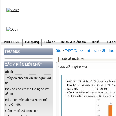
ViOLET.VN
Bài giảng
Giáo án
Đề thi & Kiểm tra
Tư liệu
E-Lea
Gốc
>
THPT (Chương trình cũ)
>
Sinh học
THƯ MỤC
Các đề luyện thi
CÁC Ý KIẾN MỚI NHẤT
Các đề luyện thi
đề tốt...
thầy cô cho em xin file nghe với
ạ!...
thầy cô cho em xin file nghe với
ạ! email:...
Bộ 22 chuyên đề mà được mỗi 1
chuyên đề,...
Cảm ơn cô đã chia sẻ ạ...