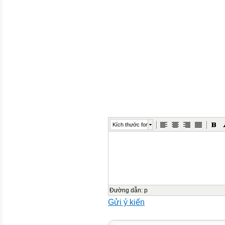
PHẦN I. Thí sinh trả lời từ câu
một phương án.
Câu 1. Trong cấu trúc siêu hiể
ba) có đường kính:
A. 10 nm.
B. 30 nm.
C. 700 nm. D. 300 nm.
Câu 2. Hình bên mô tả % số lư
DNA, hãy cho biết phân tử D
có nhiều số liên kết hydrogen 
Kích thước font
A. Phân tử DNA1 .
C. Phân tử DNA2 .
B. Phân tử DNA3
D. Cả ba phân tử có số hydro
Đường dẫn
:
p
Gửi ý kiến
Câu 3: Thực vật thuỷ sinh hấ
A. Qua lông hút rễ.