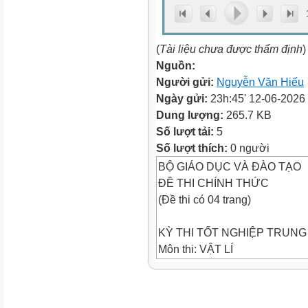
(
Tài liệu chưa được thẩm định
)
Nguồn:
Người gửi:
Nguyễn Văn Hiếu
Ngày gửi:
23h:45' 12-06-2026
Dung lượng:
265.7 KB
Số lượt tải:
5
Số lượt thích:
0 người
BỘ GIÁO DỤC VÀ ĐÀO TẠO
ĐỀ THI CHÍNH THỨC
(Đề thi có 04 trang)
KỲ THI TỐT NGHIỆP TRUN
Môn thi: VẬT LÍ
Họ, tên thí sinh: ..............................
Số báo danh: ...................................