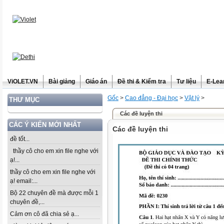
ViOLET.VN
Bài giảng
Giáo án
Đề thi & Kiểm tra
Tư liệu
E-Lea
Gốc
>
Cao đẳng - Đại học
>
Vật lý
>
THƯ MỤC
Các đề luyện thi
CÁC Ý KIẾN MỚI NHẤT
Các đề luyện thi
đề tốt...
thầy cô cho em xin file nghe với
ạ!...
thầy cô cho em xin file nghe với
ạ! email:...
Bộ 22 chuyên đề mà được mỗi 1
chuyên đề,...
Cảm ơn cô đã chia sẻ ạ...