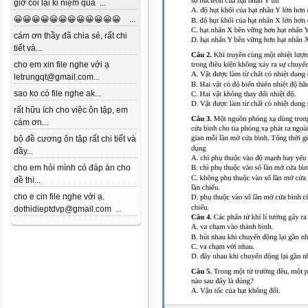
giờ coi lại kỉ niệm quá ...
😀😀😀😀😀😀😀😀😀😀😀😀 ...
cám ơn thầy đã chia sẻ, rất chi
tiết và...
cho em xin file nghe với ạ
letrungqt@gmail.com...
sao ko có file nghe ak...
rất hữu ích cho việc ôn tập, em
cám ơn...
bộ đề cương ôn tập rất chi tiết và
đầy...
cho em hỏi mình có đáp án cho
đề thi...
cho e cin file nghe với ạ.
dothidieptdvp@gmail.com ...