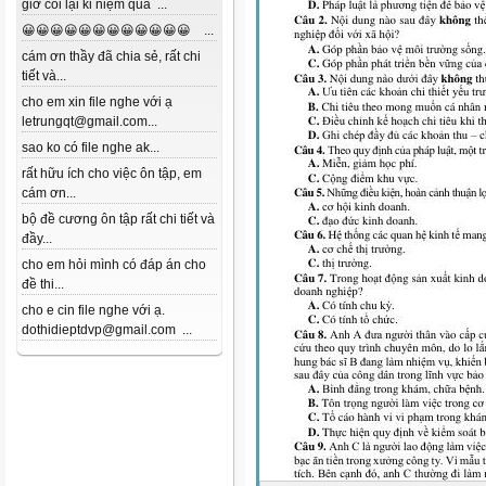
giờ coi lại kỉ niệm quá ...
😀😀😀😀😀😀😀😀😀😀😀😀 ...
cám ơn thầy đã chia sẻ, rất chi
tiết và...
cho em xin file nghe với ạ
letrungqt@gmail.com...
sao ko có file nghe ak...
rất hữu ích cho việc ôn tập, em
cám ơn...
bộ đề cương ôn tập rất chi tiết và
đầy...
cho em hỏi mình có đáp án cho
đề thi...
cho e cin file nghe với ạ.
dothidieptdvp@gmail.com ...