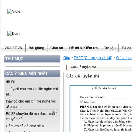
ViOLET.VN
Bài giảng
Giáo án
Đề thi & Kiểm tra
Tư liệu
E-Lea
Gốc
>
THPT (Chương trình cũ)
>
Giáo dục
THƯ MỤC
Các đề luyện thi
CÁC Ý KIẾN MỚI NHẤT
Các đề luyện thi
đề tốt...
thầy cô cho em xin file nghe với
ạ!...
thầy cô cho em xin file nghe với
ạ! email:...
Bộ 22 chuyên đề mà được mỗi 1
chuyên đề,...
Cảm ơn cô đã chia sẻ ạ...