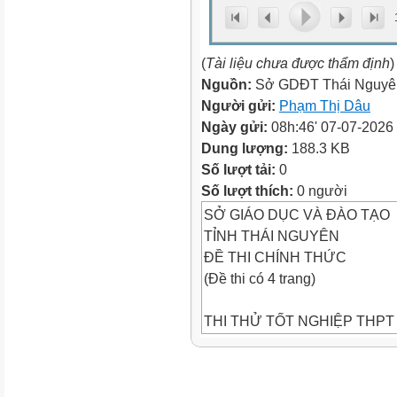
(
Tài liệu chưa được thẩm định
)
Nguồn:
Sở GDĐT Thái Nguyê
Người gửi:
Phạm Thị Dâu
Ngày gửi:
08h:46' 07-07-2026
Dung lượng:
188.3 KB
Số lượt tải:
0
Số lượt thích:
0 người
SỞ GIÁO DỤC VÀ ĐÀO TẠO
TỈNH THÁI NGUYÊN
ĐỀ THI CHÍNH THỨC
(Đề thi có 4 trang)
THI THỬ TỐT NGHIỆP THPT 
Bài thi môn: GIÁO DỤC KIN
Thời gian làm bài: 50 phút, kh
Mã đề thi 1006