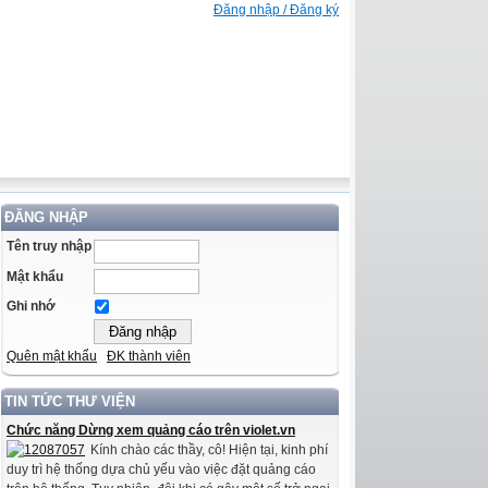
Đăng nhập / Đăng ký
ĐĂNG NHẬP
Tên truy nhập
Mật khẩu
Ghi nhớ
Quên mật khẩu
ĐK thành viên
TIN TỨC THƯ VIỆN
Chức năng Dừng xem quảng cáo trên violet.vn
Kính chào các thầy, cô! Hiện tại, kinh phí
duy trì hệ thống dựa chủ yếu vào việc đặt quảng cáo