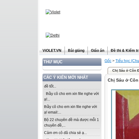
ViOLET.VN
Bài giảng
Giáo án
Đề thi & Kiểm t
Gốc
>
Tiểu học (Chư
THƯ MỤC
Chị Sáu ở Côn 
CÁC Ý KIẾN MỚI NHẤT
Chị Sáu ở Côn
đề tốt...
thầy cô cho em xin file nghe với
ạ!...
thầy cô cho em xin file nghe với
ạ! email:...
Bộ 22 chuyên đề mà được mỗi 1
chuyên đề,...
Cảm ơn cô đã chia sẻ ạ...