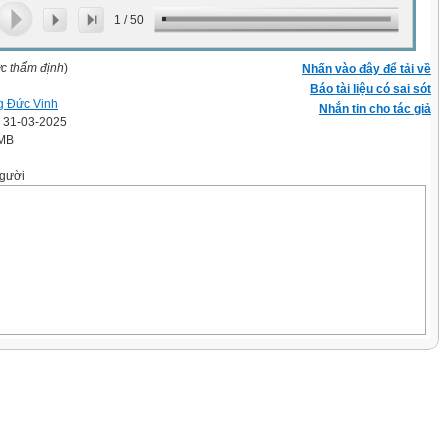
1
/
50
ợc thẩm định
)
Nhấn vào đây để tải về
Báo tài liệu có sai sót
 Đức Vinh
Nhắn tin cho tác giả
' 31-03-2025
 MB
gười