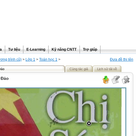
ra
Tư liệu
E-Learning
Kỹ năng CNTT
Trợ giúp
ơng trình cũ)
>
Lớp 1
>
Toán học 1
>
Đưa đề thi lên
Đảo
Cùng tác giả
Lịch sử tải về
 Đảo