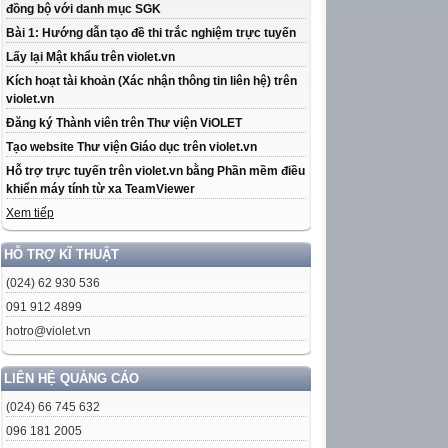
đồng bộ với danh mục SGK
Bài 1: Hướng dẫn tạo đề thi trắc nghiệm trực tuyến
Lấy lại Mật khẩu trên violet.vn
Kích hoạt tài khoản (Xác nhận thông tin liên hệ) trên
violet.vn
Đăng ký Thành viên trên Thư viện ViOLET
Tạo website Thư viện Giáo dục trên violet.vn
Hỗ trợ trực tuyến trên violet.vn bằng Phần mềm điều
khiển máy tính từ xa TeamViewer
Xem tiếp
HỖ TRỢ KĨ THUẬT
(024) 62 930 536
091 912 4899
hotro@violet.vn
LIÊN HỆ QUẢNG CÁO
(024) 66 745 632
096 181 2005