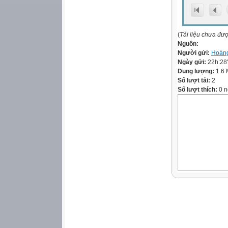
(
Tài liệu chưa đư
Nguồn:
Người gửi:
Hoàng
Ngày gửi:
22h:28
Dung lượng:
1.6
Số lượt tải:
2
Số lượt thích:
0 n