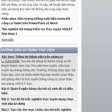
trên hệ thống. Tuy nhiên, đôi khi có gây một số trở ngại
đối với thầy, cô khi truy cập. Vì vậy, để thuận tiện trong
việc sử dụng thư viện hệ thống đã cung cấp chức
năng...
Khắc phục hiện tượng không xuất hiện menu Bộ
công cụ Violet trên PowerPoint và Word
Thử nghiệm Hệ thống Kiểm tra Trực tuyến ViOLET
Giai đoạn 1
Xem tiếp
HƯỚNG DẪN SỬ DỤNG THƯ VIỆN
Xác thực Thông tin thành viên trên violet.vn
Sau khi đã đăng ký thành công và trở
thành thành viên của Thư viện trực tuyến, nếu bạn
muốn tạo trang riêng cho Trường, Phòng Giáo dục, Sở
Giáo dục, cho cá nhân mình hay bạn muốn soạn thảo
bài giảng điện tử trực tuyến bằng công cụ soạn thảo
bài giảng ViOLET, bạn...
Bài 4: Quản lí ngân hàng câu hỏi và sinh đề có điều
kiện
Bài 3: Tạo đề thi trắc nghiệm trực tuyến dạng chọn
một đáp án đúng
Bài 2: Tạo cây thư mục chứa câu hỏi trắc nghiệm