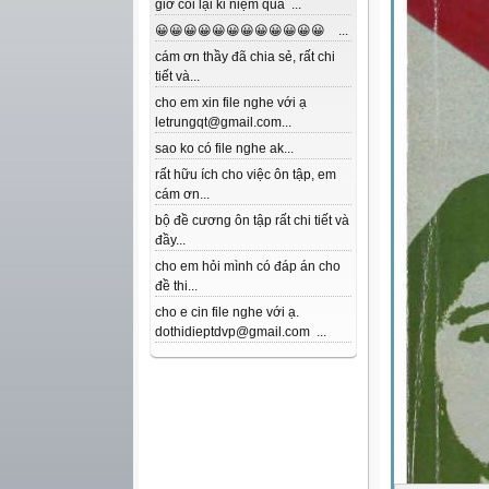
giờ coi lại kỉ niệm quá ...
😀😀😀😀😀😀😀😀😀😀😀😀 ...
cám ơn thầy đã chia sẻ, rất chi
tiết và...
cho em xin file nghe với ạ
letrungqt@gmail.com...
sao ko có file nghe ak...
rất hữu ích cho việc ôn tập, em
cám ơn...
bộ đề cương ôn tập rất chi tiết và
đầy...
cho em hỏi mình có đáp án cho
đề thi...
cho e cin file nghe với ạ.
dothidieptdvp@gmail.com ...