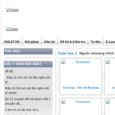
ViOLET.VN
Bài giảng
Giáo án
Đề thi & Kiểm tra
Tư liệu
E-Lea
THƯ MỤC
Toán học 1
. Ngoài chương trìn
CÁC Ý KIẾN MỚI NHẤT
đề tốt...
thầy cô cho em xin file nghe với
ạ!...
73-bai-tap - Trần Thị Mỹ Dung
To
thầy cô cho em xin file nghe với
ạ! email:...
Bộ 22 chuyên đề mà được mỗi 1
chuyên đề,...
Cảm ơn cô đã chia sẻ ạ...