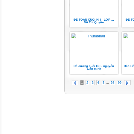
ĐỀ TOÁN CUỐI KÌ I - LỚP ...
ĐỀ TO
Vũ Thị Quyên
Đề cương cuối kì I - nguyễn
Bác Hồ
tuấn minh
...
1
2
3
4
5
98
99