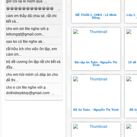
giờ coi lại kỉ niệm quá ...
😀😀😀😀😀😀😀😀😀😀😀😀 ...
ĐỀ TOÁN 1. CHK2 - Lê Minh
Lớp 1.
cám ơn thầy đã chia sẻ, rất chi
Đăng
tiết và...
cho em xin file nghe với ạ
letrungqt@gmail.com...
sao ko có file nghe ak...
rất hữu ích cho việc ôn tập, em
cám ơn...
bộ đề cương ôn tập rất chi tiết và
Bài tập ôn Tuần - Nguyễn Thị
19 đề
Trinh
đầy...
cho em hỏi mình có đáp án cho
đề thi...
cho e cin file nghe với ạ.
dothidieptdvp@gmail.com ...
Đề ôn Toán. - Nguyễn Thị Trinh
Đề k