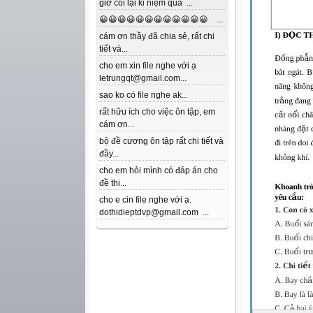
giờ coi lại kỉ niệm quá ...
😀😀😀😀😀😀😀😀😀😀😀😀 ...
cám ơn thầy đã chia sẻ, rất chi
tiết và...
cho em xin file nghe với ạ
letrungqt@gmail.com...
sao ko có file nghe ak...
rất hữu ích cho việc ôn tập, em
cám ơn...
bộ đề cương ôn tập rất chi tiết và
đầy...
cho em hỏi mình có đáp án cho
đề thi...
cho e cin file nghe với ạ.
dothidieptdvp@gmail.com ...