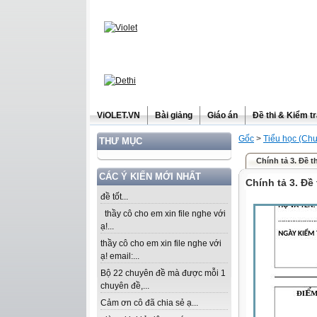
ViOLET.VN
Bài giảng
Giáo án
Đề thi & Kiểm t
Gốc
>
Tiểu học (Chư
THƯ MỤC
Chính tả 3. Đề th
CÁC Ý KIẾN MỚI NHẤT
Chính tả 3. Đề 
đề tốt...
thầy cô cho em xin file nghe với
ạ!...
thầy cô cho em xin file nghe với
ạ! email:...
Bộ 22 chuyên đề mà được mỗi 1
chuyên đề,...
Cảm ơn cô đã chia sẻ ạ...