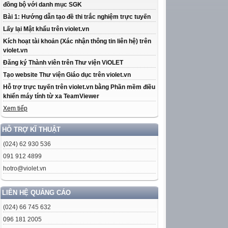
đồng bộ với danh mục SGK
Bài 1: Hướng dẫn tạo đề thi trắc nghiệm trực tuyến
Lấy lại Mật khẩu trên violet.vn
Kích hoạt tài khoản (Xác nhận thông tin liên hệ) trên
violet.vn
Đăng ký Thành viên trên Thư viện ViOLET
Tạo website Thư viện Giáo dục trên violet.vn
Hỗ trợ trực tuyến trên violet.vn bằng Phần mềm điều
khiển máy tính từ xa TeamViewer
Xem tiếp
HỖ TRỢ KĨ THUẬT
(024) 62 930 536
091 912 4899
hotro@violet.vn
LIÊN HỆ QUẢNG CÁO
(024) 66 745 632
096 181 2005