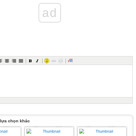
ad
A GV
 lựa chọn khác