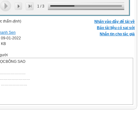
1
/
3
ợc thẩm định
)
Nhấn vào đây để tải về
Báo tài liệu có sai sót
hanh Sen
Nhắn tin cho tác giả
' 09-01-2022
4 KB
gười
HỌCBÔNG SAO
 ………………………
……………………
RA: …………………
ỌC)