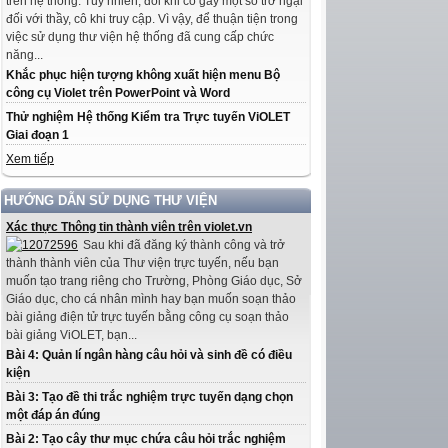
trên hệ thống. Tuy nhiên, đôi khi có gây một số trở ngại
đối với thầy, cô khi truy cập. Vì vậy, để thuận tiện trong
việc sử dụng thư viện hệ thống đã cung cấp chức
năng...
Khắc phục hiện tượng không xuất hiện menu Bộ
công cụ Violet trên PowerPoint và Word
Thử nghiệm Hệ thống Kiểm tra Trực tuyến ViOLET
Giai đoạn 1
Xem tiếp
HƯỚNG DẪN SỬ DỤNG THƯ VIỆN
Xác thực Thông tin thành viên trên violet.vn
Sau khi đã đăng ký thành công và trở
thành thành viên của Thư viện trực tuyến, nếu bạn
muốn tạo trang riêng cho Trường, Phòng Giáo dục, Sở
Giáo dục, cho cá nhân mình hay bạn muốn soạn thảo
bài giảng điện tử trực tuyến bằng công cụ soạn thảo
bài giảng ViOLET, bạn...
Bài 4: Quản lí ngân hàng câu hỏi và sinh đề có điều
kiện
Bài 3: Tạo đề thi trắc nghiệm trực tuyến dạng chọn
một đáp án đúng
Bài 2: Tạo cây thư mục chứa câu hỏi trắc nghiệm