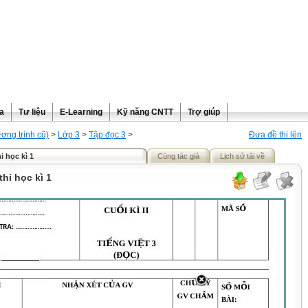
ra
Tư liệu
E-Learning
Kỹ năng CNTT
Trợ giúp
ơng trình cũ)
>
Lớp 3
>
Tập đọc 3
>
Đưa đề thi lên
i học kì 1
Cùng tác giả
Lịch sử tải về
thi học kì 1