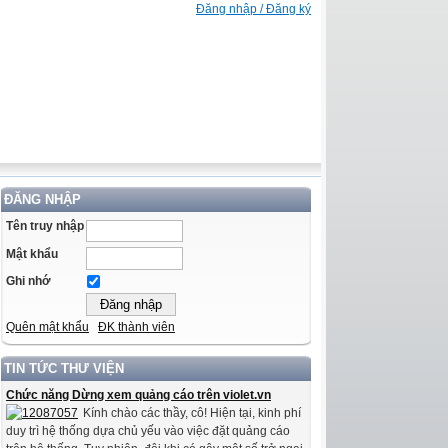
Đăng nhập / Đăng ký
ĐĂNG NHẬP
Tên truy nhập
Mật khẩu
Ghi nhớ
Quên mật khẩu
ĐK thành viên
TIN TỨC THƯ VIỆN
Chức năng Dừng xem quảng cáo trên violet.vn
Kính chào các thầy, cô! Hiện tại, kinh phí
duy trì hệ thống dựa chủ yếu vào việc đặt quảng cáo