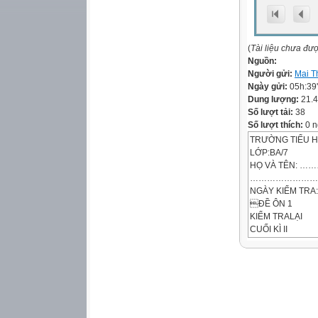
(
Tài liệu chưa đư
Nguồn:
Người gửi:
Mai T
Ngày gửi:
05h:39
Dung lượng:
21.
Số lượt tải:
38
Số lượt thích:
0 n
TRƯỜNG TIỂU 
LỚP:BA/7
HỌ VÀ TÊN:
……………………
NGÀY KIỂM T
ĐỀ ÔN 1
KIỂM TRALẠI
CUỐI KÌ II
TIẾNG VIỆT 3 (Đ
CHỮ KÝ
GV COI
PH XEM VÀ KÝ