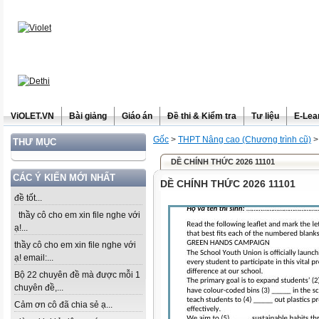
ViOLET.VN
Bài giảng
Giáo án
Đề thi & Kiểm tra
Tư liệu
E-Lea
Gốc
>
THPT Nâng cao (Chương trình cũ)
THƯ MỤC
DỀ CHÍNH THỨC 2026 11101
CÁC Ý KIẾN MỚI NHẤT
DỀ CHÍNH THỨC 2026 11101
đề tốt...
thầy cô cho em xin file nghe với
ạ!...
thầy cô cho em xin file nghe với
ạ! email:...
Bộ 22 chuyên đề mà được mỗi 1
chuyên đề,...
Cảm ơn cô đã chia sẻ ạ...