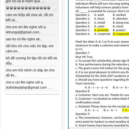
giờ coi lại kỉ niệm quá ...
😀😀😀😀😀😀😀😀😀😀😀😀 ...
cám ơn thầy đã chia sẻ, rất chi
tiết và...
cho em xin file nghe với ạ
letrungqt@gmail.com...
sao ko có file nghe ak...
rất hữu ích cho việc ôn tập, em
cám ơn...
bộ đề cương ôn tập rất chi tiết và
đầy...
cho em hỏi mình có đáp án cho
đề thi...
cho e cin file nghe với ạ.
dothidieptdvp@gmail.com ...