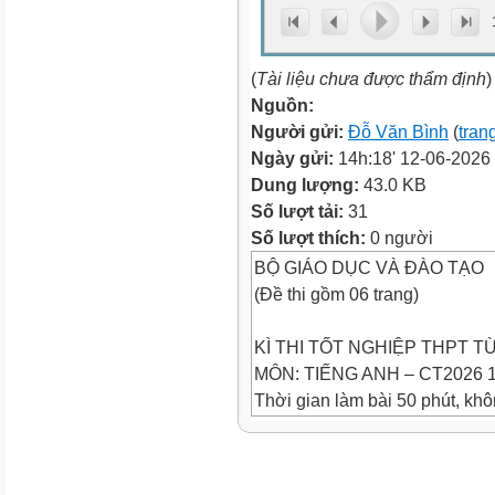
(
Tài liệu chưa được thẩm định
)
Nguồn:
Người gửi:
Đỗ Văn Bình
(
tran
Ngày gửi:
14h:18' 12-06-2026
Dung lượng:
43.0 KB
Số lượt tải:
31
Số lượt thích:
0 người
BỘ GIÁO DỤC VÀ ĐÀO TẠO
(Đề thi gồm 06 trang)
KÌ THI TỐT NGHIỆP THPT T
MÔN: TIẾNG ANH – CT2026 
Thời gian làm bài 50 phút, khô
Họ và tên thí sinh:
………………………………………