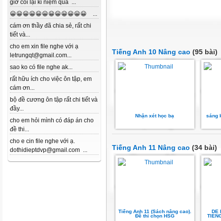
giờ coi lại kỉ niệm quá ...
😀😀😀😀😀😀😀😀😀😀😀😀 ...
cám ơn thầy đã chia sẻ, rất chi
tiết và...
cho em xin file nghe với ạ
Tiếng Anh 10 Nâng cao
(95 bài)
letrungqt@gmail.com...
sao ko có file nghe ak...
rất hữu ích cho việc ôn tập, em
cám ơn...
bộ đề cương ôn tập rất chi tiết và
đầy...
Nhận xét học bạ
sáng 
cho em hỏi mình có đáp án cho
đề thi...
cho e cin file nghe với ạ.
Tiếng Anh 11 Nâng cao
(34 bài)
dothidieptdvp@gmail.com ...
Tiếng Anh 11 (Sách nâng cao).
DE 
Đề thi chọn HSG
TIEN