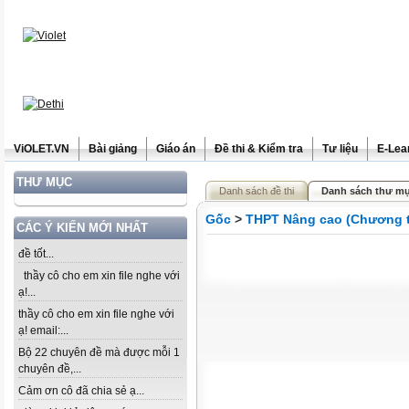
ViOLET.VN
Bài giảng
Giáo án
Đề thi & Kiểm tra
Tư liệu
E-Lea
THƯ MỤC
Danh sách đề thi
Danh sách thư mụ
Gốc
>
THPT Nâng cao (Chương t
CÁC Ý KIẾN MỚI NHẤT
đề tốt...
thầy cô cho em xin file nghe với
ạ!...
thầy cô cho em xin file nghe với
ạ! email:...
Bộ 22 chuyên đề mà được mỗi 1
chuyên đề,...
Cảm ơn cô đã chia sẻ ạ...