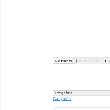
Phần I. Câu trắc nghiệm nhiều 
câu 1 đến câu 12. Mỗi câu hỏi
thí sinh chỉ chọn một phương 
Câu 1:
Câu 2:
Phát biểu nào sau đây là một
A. Bạn thấy môn toán khó khô
C. 2>3.
Kích thước font

Cho tập A = x 
A. x = 2 .
Đường dẫn
:
p
Câu 3:
Gửi ý kiến
