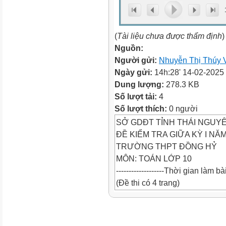
(
Tài liệu chưa được thẩm định
)
Nguồn:
Người gửi:
Nhuyễn Thị Thúy 
Ngày gửi:
14h:28' 14-02-2025
Dung lượng:
278.3 KB
Số lượt tải:
4
Số lượt thích:
0 người
SỞ GDĐT TỈNH THÁI NGUY
ĐỀ KIỂM TRA GIỮA KỲ I NĂM
TRƯỜNG THPT ĐỒNG HỶ
MÔN: TOÁN LỚP 10
-------------------Thời gian làm 
(Đề thi có 4 trang)
Họ và tên: ......................................
Mã đề 001
Số báo danh: ..................................