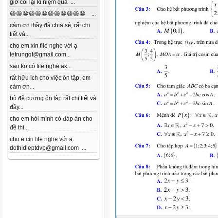
giờ coi lại kỉ niệm quá ...
😀😀😀😀😀😀😀😀😀😀😀😀 ...
cám ơn thầy đã chia sẻ, rất chi
tiết và...
cho em xin file nghe với ạ
letrungqt@gmail.com...
sao ko có file nghe ak...
rất hữu ích cho việc ôn tập, em
cám ơn...
bộ đề cương ôn tập rất chi tiết và
đầy...
cho em hỏi mình có đáp án cho
đề thi...
cho e cin file nghe với ạ.
dothidieptdvp@gmail.com ...