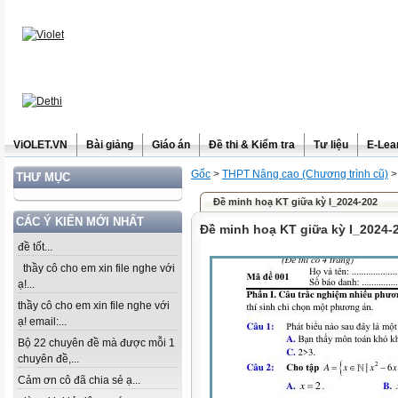
ViOLET.VN
Bài giảng
Giáo án
Đề thi & Kiểm tra
Tư liệu
E-Lea
Gốc
>
THPT Nâng cao (Chương trình cũ)
THƯ MỤC
Đề minh hoạ KT giữa kỳ I_2024-202
CÁC Ý KIẾN MỚI NHẤT
Đề minh hoạ KT giữa kỳ I_2024-
đề tốt...
thầy cô cho em xin file nghe với
ạ!...
thầy cô cho em xin file nghe với
ạ! email:...
Bộ 22 chuyên đề mà được mỗi 1
chuyên đề,...
Cảm ơn cô đã chia sẻ ạ...