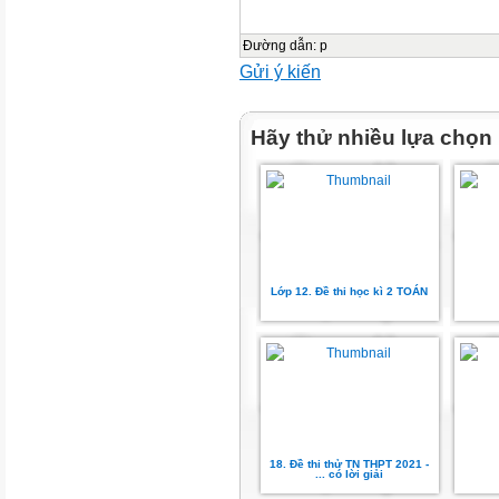
1. COLLOCATIONS/ PHRAS
No.
Đường dẫn
:
p
Gửi ý kiến
1.
2.
3.
Hãy thử nhiều lựa chọn
4.
5.
6.
7.
8.
9.
Lớp 12. Đề thi học kì 2 TOÁN
10.
11.
12.
13.
14.
15.
18. Đề thi thử TN THPT 2021 -
16.
... có lời giải