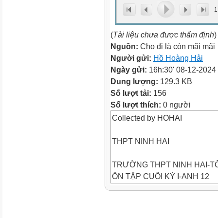
1
(
Tài liệu chưa được thẩm định
)
Nguồn:
Cho đi là còn mãi mãi
Người gửi:
Hồ Hoàng Hải
Ngày gửi:
16h:30' 08-12-2024
Dung lượng:
129.3 KB
Số lượt tải:
156
Số lượt thích:
0 người
Collected by HOHAI
THPT NINH HAI
TRƯỜNG THPT NINH HAI-T
ÔN TẬP CUỐI KỲ I-ANH 12
NĂM HỌC 2024- 2025
I. VOCABULARY: U1-U5, REA