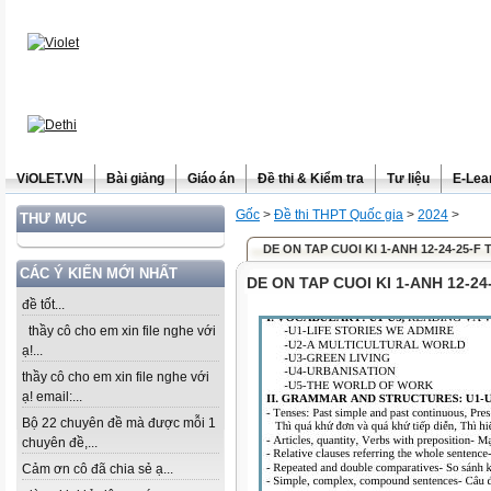
ViOLET.VN
Bài giảng
Giáo án
Đề thi & Kiểm tra
Tư liệu
E-Lea
Gốc
>
Đề thi THPT Quốc gia
>
2024
>
THƯ MỤC
DE ON TAP CUOI KI 1-ANH 12-24-25-
CÁC Ý KIẾN MỚI NHẤT
DE ON TAP CUOI KI 1-ANH 12-
đề tốt...
thầy cô cho em xin file nghe với
ạ!...
thầy cô cho em xin file nghe với
ạ! email:...
Bộ 22 chuyên đề mà được mỗi 1
chuyên đề,...
Cảm ơn cô đã chia sẻ ạ...