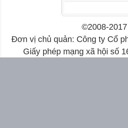
17.
18.
19.
20.
©2008-2017 
21.
22.
Đơn vị chủ quản: Công ty Cổ p
Word
Giấy phép mạng xã hội số 
devote to
on top of the world
= on cloud nine
= over the moon
biological parent
Communist Party of
Viet Nam
field hospital
historical figure
human being
impressive