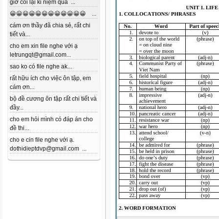
giờ coi lại kỉ niệm quá ...
😀😀😀😀😀😀😀😀😀😀😀😀 ...
cám ơn thầy đã chia sẻ, rất chi
tiết và...
cho em xin file nghe với ạ
letrungqt@gmail.com...
sao ko có file nghe ak...
rất hữu ích cho việc ôn tập, em
cám ơn...
bộ đề cương ôn tập rất chi tiết và
đầy...
cho em hỏi mình có đáp án cho
đề thi...
cho e cin file nghe với ạ.
dothidieptdvp@gmail.com ...