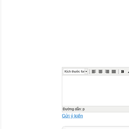
Họ, tên thí sinh: ..............................
Số báo danh: ...................................
Câu 1. Cho hai số phức
A.
.
,
. Tính
Kích thước font
B.
.
C.
Đường dẫn
:
p
Gửi ý kiến
B.