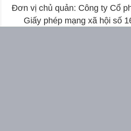
.
Đơn vị chủ quản: Công ty Cổ p
.
Giấy phép mạng xã hội số 
D.
.
là
B.
.
có
và có công bội
Câu 6. Trong không gian