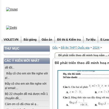
ViOLET.VN
Bài giảng
Giáo án
Đề thi & Kiểm tra
Tư liệu
E-Lea
Gốc
>
Đề thi THPT Quốc gia
>
2024
>
THƯ MỤC
Đề phát triển theo đề minh hoạ năm ...
CÁC Ý KIẾN MỚI NHẤT
Đề phát triển theo đề minh hoạ
đề tốt...
thầy cô cho em xin file nghe với
ạ!...
thầy cô cho em xin file nghe với
ạ! email:...
Bộ 22 chuyên đề mà được mỗi 1
chuyên đề,...
Cảm ơn cô đã chia sẻ ạ...