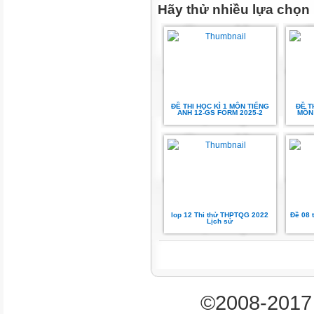
Hãy thử nhiều lựa chọn
Câu 3. Đạo hàm của hàm số
A.
.
Câu 5. Cho cấp số nhân
ĐỀ THI HỌC KÌ 1 MÔN TIẾNG
ĐỀ T
A.
ANH 12-GS FORM 2025-2
MÔN
.
C.
.
lop 12 Thi thử THPTQG 2022
Đề 08 
Lịch sử
.
D.
©2008-2017 