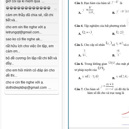
giờ coi lại kỉ niệm quá ...
😀😀😀😀😀😀😀😀😀😀😀😀 ...
cám ơn thầy đã chia sẻ, rất chi
tiết và...
cho em xin file nghe với ạ
letrungqt@gmail.com...
sao ko có file nghe ak...
rất hữu ích cho việc ôn tập, em
cám ơn...
bộ đề cương ôn tập rất chi tiết và
đầy...
cho em hỏi mình có đáp án cho
đề thi...
cho e cin file nghe với ạ.
dothidieptdvp@gmail.com ...