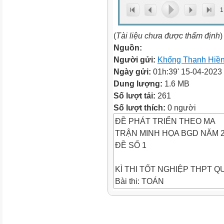
1
(
Tài liệu chưa được thẩm định
)
Nguồn:
Người gửi:
Khổng Thanh Hiề
Ngày gửi:
01h:39' 15-04-2023
Dung lượng:
1.6 MB
Số lượt tải:
261
Số lượt thích:
0 người
ĐỀ PHÁT TRIỂN THEO MA
TRẬN MINH HỌA BGD NĂM 
ĐỀ SỐ 1
KÌ THI TỐT NGHIỆP THPT Q
Bài thi: TOÁN
Thời gian làm bài: 90 phút, kh
(Đề có 06 trang)