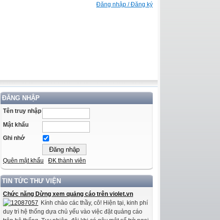
Đăng nhập / Đăng ký
ĐĂNG NHẬP
Tên truy nhập
Mật khẩu
Ghi nhớ
Quên mật khẩu
ĐK thành viên
TIN TỨC THƯ VIỆN
Chức năng Dừng xem quảng cáo trên violet.vn
Kính chào các thầy, cô! Hiện tại, kinh phí
duy trì hệ thống dựa chủ yếu vào việc đặt quảng cáo