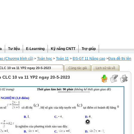
ra
Tư liệu
E-Learning
Kỹ năng CNTT
Trợ giúp
o (Chương trình cũ)
>
Toán học
>
Toán 11
>
ĐS-GT 11 Nâng cao
>
Đưa đề thi lên
 CLC 10 va 11 YP2 ngay 20-5-2023
Cùng tác giả
Lịch sử tải về
p CLC 10 va 11 YP2 ngay 20-5-2023