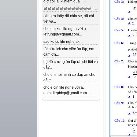
giờ coi lại kỉ niệm quá ...
😀😀😀😀😀😀😀😀😀😀😀😀 ...
cám ơn thầy đã chia sẻ, rất chi
tiết và...
cho em xin file nghe với ạ
letrungqt@gmail.com...
sao ko có file nghe ak...
rất hữu ích cho việc ôn tập, em
cám ơn...
bộ đề cương ôn tập rất chi tiết và
đầy...
cho em hỏi mình có đáp án cho
đề thi...
cho e cin file nghe với ạ.
dothidieptdvp@gmail.com ...