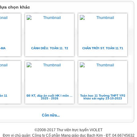
 lựa chọn khác
-MA
CÁNH DIỀU. TOÁN 11. T2
CHÂN TRỜI ST. TOÁN 11.T1
p
án 11
Đề KT, đáp án cuối HK I môn ...
Toán học 11 Trường THPT YP2
2025 - 2026
khảo sát ngày 23-10-2023
Còn nữa...
©2008-2017 Thư viện trực tuyến ViOLET
Đơn vị chủ quản: Công ty Cổ phần Mạng giáo dục Bạch Kim - ĐT: 04.66745632