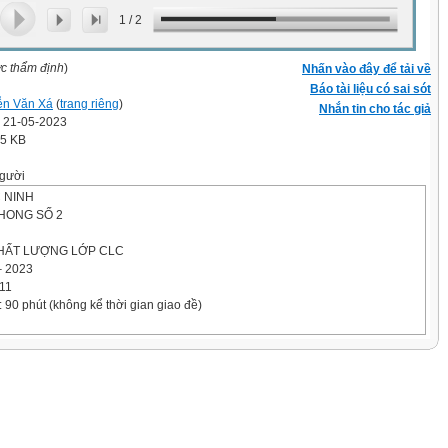
1
/
2
ợc thẩm định
)
Nhấn vào đây để tải về
Báo tài liệu có sai sót
ễn Văn Xá
(
trang riêng
)
Nhắn tin cho tác giả
' 21-05-2023
.5 KB
gười
 NINH
HONG SỐ 2
HẤT LƯỢNG LỚP CLC
 2023
11
: 90 phút (không kể thời gian giao đề)
HIỆM (3,0 điểm)