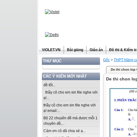
ViOLET.VN
Bài giảng
Giáo án
Đề thi & Kiểm t
Gốc
>
THPT Nâng ca
THƯ MỤC
De thi chon lop
CÁC Ý KIẾN MỚI NHẤT
De thi chon lo
đề tốt...
thầy cô cho em xin file nghe với
ạ!...
thầy cô cho em xin file nghe với
ạ! email:...
Bộ 22 chuyên đề mà được mỗi 1
chuyên đề,...
Cảm ơn cô đã chia sẻ ạ...