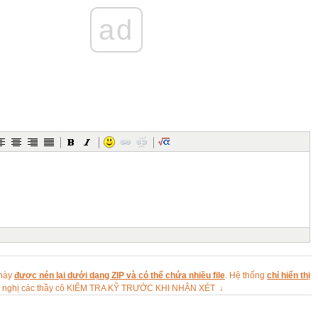
ad
au đây sai?
m số
 này
được nén lại dưới dạng ZIP và có thể chứa nhiều file
. Hệ thống
chỉ hiển thị
đề nghị các thầy cô KIỂM TRA KỸ TRƯỚC KHI NHẬN XÉT ↓