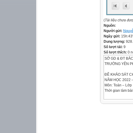
(
Tài liệu chưa đư
Nguồn:
Người gửi:
Nguy
Ngày gửi:
15h:43
Dung lượng:
928
Số lượt tải:
9
Số lượt thích:
0 n
SỞ GD & ĐT BẮC
TRƯỜNG YÊN P
ĐỀ KHẢO SÁT C
NĂM HỌC 2022 –
Môn: Toán – Lớp 
Thời gian làm bài
(Đề có 02 trang)
I. PHẦN TRẮC NG
Câu 1:
Cho hàm số
là