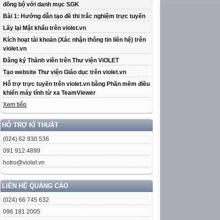
đồng bộ với danh mục SGK
Bài 1: Hướng dẫn tạo đề thi trắc nghiệm trực tuyến
Lấy lại Mật khẩu trên violet.vn
Kích hoạt tài khoản (Xác nhận thông tin liên hệ) trên
violet.vn
Đăng ký Thành viên trên Thư viện ViOLET
Tạo website Thư viện Giáo dục trên violet.vn
Hỗ trợ trực tuyến trên violet.vn bằng Phần mềm điều
khiển máy tính từ xa TeamViewer
Xem tiếp
HỖ TRỢ KĨ THUẬT
(024) 62 930 536
091 912 4899
hotro@violet.vn
LIÊN HỆ QUẢNG CÁO
(024) 66 745 632
096 181 2005