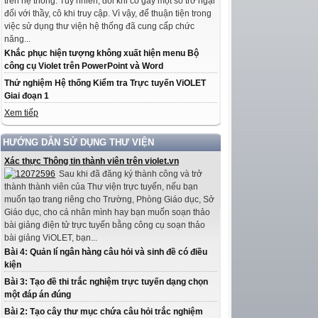
trên hệ thống. Tuy nhiên, đôi khi có gây một số trở ngại
đối với thầy, cô khi truy cập. Vì vậy, để thuận tiện trong
việc sử dụng thư viện hệ thống đã cung cấp chức
năng...
Khắc phục hiện tượng không xuất hiện menu Bộ
công cụ Violet trên PowerPoint và Word
Thử nghiệm Hệ thống Kiểm tra Trực tuyến ViOLET
Giai đoạn 1
Xem tiếp
HƯỚNG DẪN SỬ DỤNG THƯ VIỆN
Xác thực Thông tin thành viên trên violet.vn
Sau khi đã đăng ký thành công và trở
thành thành viên của Thư viện trực tuyến, nếu bạn
muốn tạo trang riêng cho Trường, Phòng Giáo dục, Sở
Giáo dục, cho cá nhân mình hay bạn muốn soạn thảo
bài giảng điện tử trực tuyến bằng công cụ soạn thảo
bài giảng ViOLET, bạn...
Bài 4: Quản lí ngân hàng câu hỏi và sinh đề có điều
kiện
Bài 3: Tạo đề thi trắc nghiệm trực tuyến dạng chọn
một đáp án đúng
Bài 2: Tạo cây thư mục chứa câu hỏi trắc nghiệm