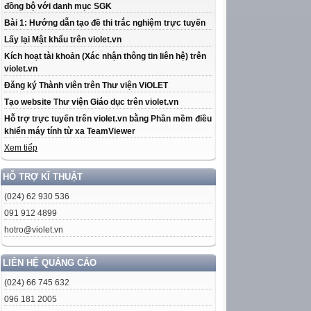
đồng bộ với danh mục SGK
Bài 1: Hướng dẫn tạo đề thi trắc nghiệm trực tuyến
Lấy lại Mật khẩu trên violet.vn
Kích hoạt tài khoản (Xác nhận thông tin liên hệ) trên
violet.vn
Đăng ký Thành viên trên Thư viện ViOLET
Tạo website Thư viện Giáo dục trên violet.vn
Hỗ trợ trực tuyến trên violet.vn bằng Phần mềm điều
khiển máy tính từ xa TeamViewer
Xem tiếp
HỖ TRỢ KĨ THUẬT
(024) 62 930 536
091 912 4899
hotro@violet.vn
LIÊN HỆ QUẢNG CÁO
(024) 66 745 632
096 181 2005