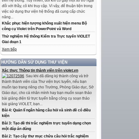
trên hệ thống. Tuy nhiên, đôi khi có gây một số trở ngại
đối với thầy, cô khi truy cập. Vì vậy, để thuận tiện trong
việc sử dụng thư viện hệ thống đã cung cấp chức
năng...
Khắc phục hiện tượng không xuất hiện menu Bộ
công cụ Violet trên PowerPoint và Word
Thử nghiệm Hệ thống Kiểm tra Trực tuyến ViOLET
Giai đoạn 1
Xem tiếp
HƯỚNG DẪN SỬ DỤNG THƯ VIỆN
Xác thực Thông tin thành viên trên violet.vn
Sau khi đã đăng ký thành công và trở
thành thành viên của Thư viện trực tuyến, nếu bạn
muốn tạo trang riêng cho Trường, Phòng Giáo dục, Sở
Giáo dục, cho cá nhân mình hay bạn muốn soạn thảo
bài giảng điện tử trực tuyến bằng công cụ soạn thảo
bài giảng ViOLET, bạn...
Bài 4: Quản lí ngân hàng câu hỏi và sinh đề có điều
kiện
Bài 3: Tạo đề thi trắc nghiệm trực tuyến dạng chọn
một đáp án đúng
Bài 2: Tạo cây thư mục chứa câu hỏi trắc nghiệm