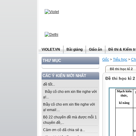
ViOLET.VN
Bài giảng
Giáo án
Đề thi & Kiểm t
Gốc
>
Tiểu học
>
Ch
THƯ MỤC
Đề thi học kì 2
CÁC Ý KIẾN MỚI NHẤT
Đề thi học kì 2
đề tốt...
thầy cô cho em xin file nghe với
ạ!...
thầy cô cho em xin file nghe với
ạ! email:...
Bộ 22 chuyên đề mà được mỗi 1
chuyên đề,...
Cảm ơn cô đã chia sẻ ạ...