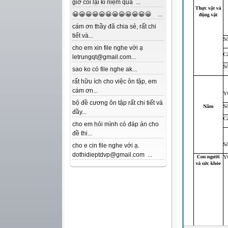
giờ coi lại kỉ niệm quá ...
😀😀😀😀😀😀😀😀😀😀😀😀 ...
cám ơn thầy đã chia sẻ, rất chi
tiết và...
cho em xin file nghe với ạ
letrungqt@gmail.com...
sao ko có file nghe ak...
rất hữu ích cho việc ôn tập, em
cám ơn...
bộ đề cương ôn tập rất chi tiết và
đầy...
cho em hỏi mình có đáp án cho
đề thi...
cho e cin file nghe với ạ.
dothidieptdvp@gmail.com ...