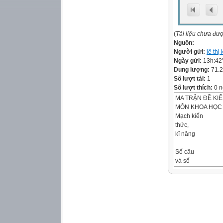
(
Tài liệu chưa đư
Nguồn:
Người gửi:
lê thị
Ngày gửi:
13h:42
Dung lượng:
71.
Số lượt tải:
1
Số lượt thích:
0 n
MA TRẬN ĐỀ KIỂ
MÔN KHOA HỌC 
Mạch kiến
thức,
kĩ năng
Số câu
và số
điểm
Mức 1
TNKQ
Mức 2