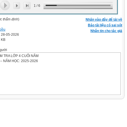
1
/
6
ợc thẩm định
)
Nhấn vào đây để tải về
Báo tài liệu có sai sót
 kiều
Nhắn tin cho tác giả
' 28-05-2026
2 KB
gười
M TRA LỚP 4 CUỐI NĂM
– NĂM HỌC: 2025-2026