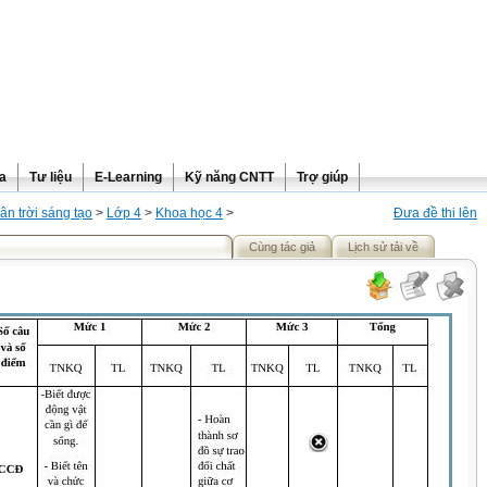
ra
Tư liệu
E-Learning
Kỹ năng CNTT
Trợ giúp
ân trời sáng tạo
>
Lớp 4
>
Khoa học 4
>
Đưa đề thi lên
Cùng tác giả
Lịch sử tải về