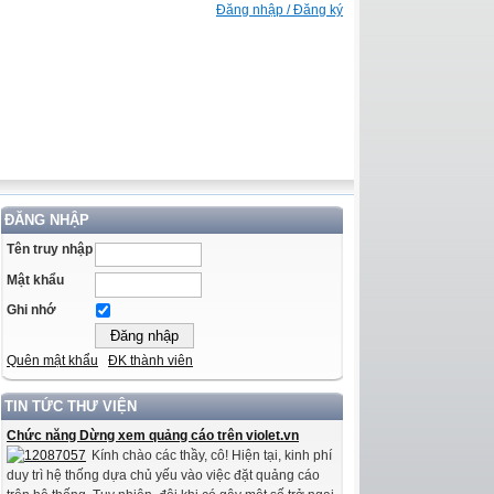
Đăng nhập / Đăng ký
ĐĂNG NHẬP
Tên truy nhập
Mật khẩu
Ghi nhớ
Quên mật khẩu
ĐK thành viên
TIN TỨC THƯ VIỆN
Chức năng Dừng xem quảng cáo trên violet.vn
Kính chào các thầy, cô! Hiện tại, kinh phí
duy trì hệ thống dựa chủ yếu vào việc đặt quảng cáo