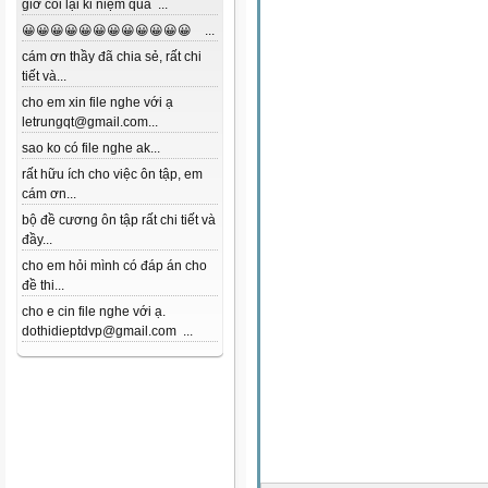
giờ coi lại kỉ niệm quá ...
😀😀😀😀😀😀😀😀😀😀😀😀 ...
cám ơn thầy đã chia sẻ, rất chi
tiết và...
cho em xin file nghe với ạ
letrungqt@gmail.com...
sao ko có file nghe ak...
rất hữu ích cho việc ôn tập, em
cám ơn...
bộ đề cương ôn tập rất chi tiết và
đầy...
cho em hỏi mình có đáp án cho
đề thi...
cho e cin file nghe với ạ.
dothidieptdvp@gmail.com ...