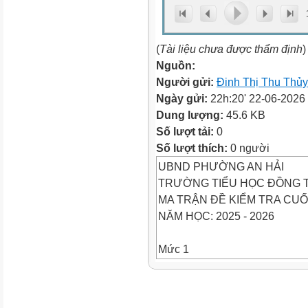
(
Tài liệu chưa được thẩm định
)
Nguồn:
Người gửi:
Đinh Thị Thu Thủy
Ngày gửi:
22h:20' 22-06-2026
Dung lượng:
45.6 KB
Số lượt tải:
0
Số lượt thích:
0 người
UBND PHƯỜNG AN HẢI
TRƯỜNG TIỂU HỌC ĐỒNG 
MA TRẬN ĐỀ KIỂM TRA CUỐI
NĂM HỌC: 2025 - 2026
Mức 1
Mức 2
Mức 3
Tổng