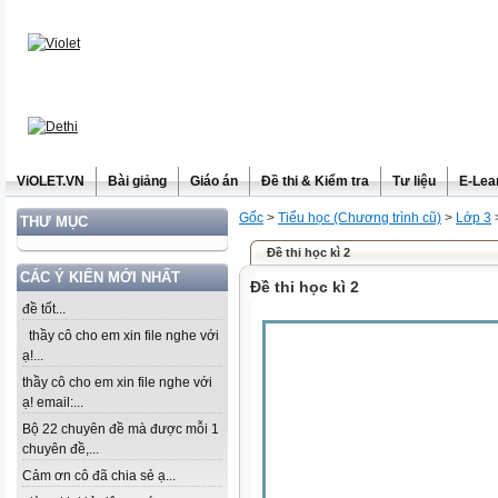
ViOLET.VN
Bài giảng
Giáo án
Đề thi & Kiểm tra
Tư liệu
E-Lea
Gốc
>
Tiểu học (Chương trình cũ)
>
Lớp 3
THƯ MỤC
Đề thi học kì 2
CÁC Ý KIẾN MỚI NHẤT
Đề thi học kì 2
đề tốt...
thầy cô cho em xin file nghe với
ạ!...
thầy cô cho em xin file nghe với
ạ! email:...
Bộ 22 chuyên đề mà được mỗi 1
chuyên đề,...
Cảm ơn cô đã chia sẻ ạ...