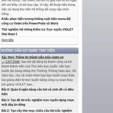
trên hệ thống. Tuy nhiên, đôi khi có gây một số trở ngại
đối với thầy, cô khi truy cập. Vì vậy, để thuận tiện trong
việc sử dụng thư viện hệ thống đã cung cấp chức
năng...
Khắc phục hiện tượng không xuất hiện menu Bộ
công cụ Violet trên PowerPoint và Word
Thử nghiệm Hệ thống Kiểm tra Trực tuyến ViOLET
Giai đoạn 1
Xem tiếp
HƯỚNG DẪN SỬ DỤNG THƯ VIỆN
Xác thực Thông tin thành viên trên violet.vn
Sau khi đã đăng ký thành công và trở
thành thành viên của Thư viện trực tuyến, nếu bạn
muốn tạo trang riêng cho Trường, Phòng Giáo dục, Sở
Giáo dục, cho cá nhân mình hay bạn muốn soạn thảo
bài giảng điện tử trực tuyến bằng công cụ soạn thảo
bài giảng ViOLET, bạn...
Bài 4: Quản lí ngân hàng câu hỏi và sinh đề có điều
kiện
Bài 3: Tạo đề thi trắc nghiệm trực tuyến dạng chọn
một đáp án đúng
Bài 2: Tạo cây thư mục chứa câu hỏi trắc nghiệm