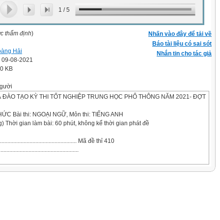
1
/
5
ợc thẩm định
)
Nhấn vào đây để tải về
Báo tài liệu có sai sót
àng Hải
Nhắn tin cho tác giả
' 09-08-2021
.0 KB
gười
À ĐÀO TẠO KỲ THI TỐT NGHIỆP TRUNG HỌC PHỔ THÔNG NĂM 2021- ĐỢT
ỨC Bài thi: NGOẠI NGỮ, Môn thi: TIẾNG ANH
g) Thời gian làm bài: 60 phút, không kể thời gian phát đề
................................................ Mã đề thỉ 410
..............................................
 B, C, or D on your answer sheet to indicate the option that best completes each
exchanges.
 is asking to borrow Ha’s phone.
orrow your phone, Ha.”
. Congratulations. C. Here you are. D. Me too.