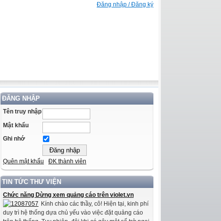
Đăng nhập / Đăng ký
ĐĂNG NHẬP
Tên truy nhập
Mật khẩu
Ghi nhớ
Quên mật khẩu
ĐK thành viên
TIN TỨC THƯ VIỆN
Chức năng Dừng xem quảng cáo trên violet.vn
Kính chào các thầy, cô! Hiện tại, kinh phí
duy trì hệ thống dựa chủ yếu vào việc đặt quảng cáo