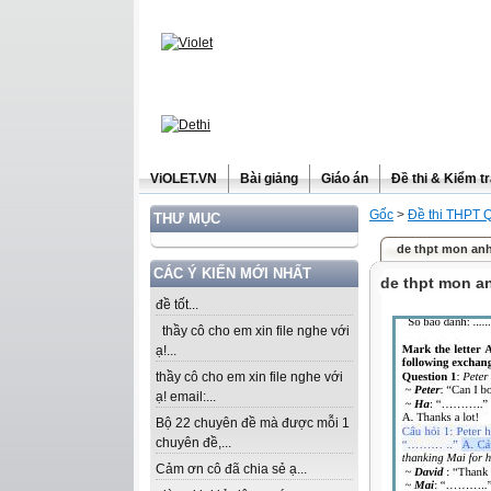
ViOLET.VN
Bài giảng
Giáo án
Đề thi & Kiểm t
Gốc
>
Đề thi THPT 
THƯ MỤC
de thpt mon anh
CÁC Ý KIẾN MỚI NHẤT
de thpt mon an
đề tốt...
thầy cô cho em xin file nghe với
ạ!...
thầy cô cho em xin file nghe với
ạ! email:...
Bộ 22 chuyên đề mà được mỗi 1
chuyên đề,...
Cảm ơn cô đã chia sẻ ạ...