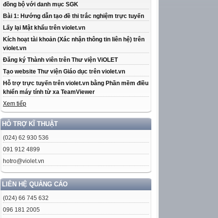
đồng bộ với danh mục SGK
Bài 1: Hướng dẫn tạo đề thi trắc nghiệm trực tuyến
Lấy lại Mật khẩu trên violet.vn
Kích hoạt tài khoản (Xác nhận thông tin liên hệ) trên
violet.vn
Đăng ký Thành viên trên Thư viện ViOLET
Tạo website Thư viện Giáo dục trên violet.vn
Hỗ trợ trực tuyến trên violet.vn bằng Phần mềm điều
khiển máy tính từ xa TeamViewer
Xem tiếp
HỖ TRỢ KĨ THUẬT
(024) 62 930 536
091 912 4899
hotro@violet.vn
LIÊN HỆ QUẢNG CÁO
(024) 66 745 632
096 181 2005