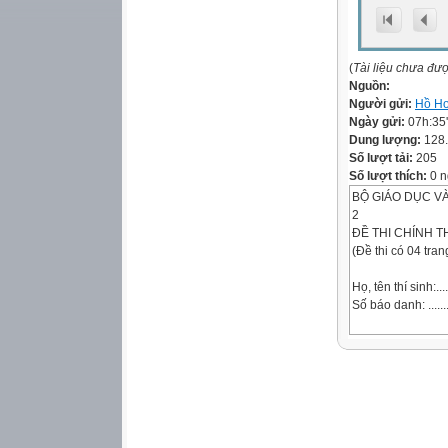
(
Tài liệu chưa đư
Nguồn:
Người gửi:
Hồ Ho
Ngày gửi:
07h:35
Dung lượng:
128
Số lượt tải:
205
Số lượt thích:
0 n
BỘ GIÁO DỤC V
2
ĐỀ THI CHÍNH TH
(Đề thi có 04 tran
Họ, tên thí sinh:........
Số báo danh: ..............
Mark the letter A,
of the following 
Question 1: Peter
~ Peter: “Can I b
~ Ha: “………..”
A. Thanks a lot! B