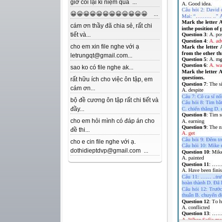
giờ coi lại kỉ niệm quá ...
😀😀😀😀😀😀😀😀😀😀😀😀 ...
cám ơn thầy đã chia sẻ, rất chi
tiết và...
cho em xin file nghe với ạ
letrungqt@gmail.com...
sao ko có file nghe ak...
rất hữu ích cho việc ôn tập, em
cám ơn...
bộ đề cương ôn tập rất chi tiết và
đầy...
cho em hỏi mình có đáp án cho
đề thi...
cho e cin file nghe với ạ.
dothidieptdvp@gmail.com ...