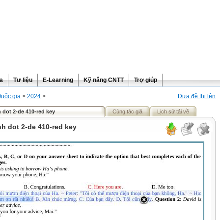
ra
Tư liệu
E-Learning
Kỹ năng CNTT
Trợ giúp
Quốc gia
>
2024
>
Đưa đề thi lên
 dot 2-de 410-red key
Cùng tác giả
Lịch sử tải về
h dot 2-de 410-red key