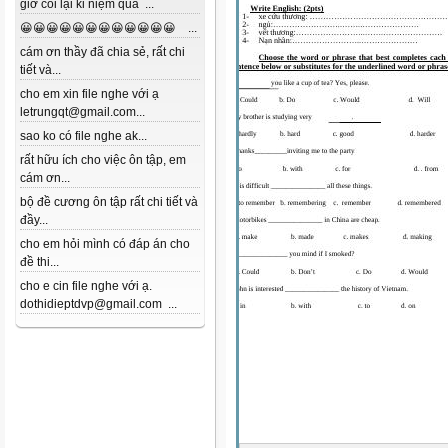
giờ coi lại kỉ niệm quá ...
😀😀😀😀😀😀😀😀😀😀😀😀 ...
cám ơn thầy đã chia sẻ, rất chi
tiết và...
cho em xin file nghe với ạ
letrungqt@gmail.com...
sao ko có file nghe ak...
rất hữu ích cho việc ôn tập, em
cám ơn...
bộ đề cương ôn tập rất chi tiết và
đầy...
cho em hỏi mình có đáp án cho
đề thi...
cho e cin file nghe với ạ.
dothidieptdvp@gmail.com ...