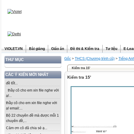
ViOLET.VN
Bài giảng
Giáo án
Đề thi & Kiểm tra
Tư liệu
E-Lea
Gốc
>
THCS (Chương trình cũ)
>
Tiếng An
THƯ MỤC
Kiểm tra 15'
CÁC Ý KIẾN MỚI NHẤT
Kiểm tra 15'
đề tốt...
thầy cô cho em xin file nghe với
ạ!...
thầy cô cho em xin file nghe với
ạ! email:...
Bộ 22 chuyên đề mà được mỗi 1
chuyên đề,...
Cảm ơn cô đã chia sẻ ạ...