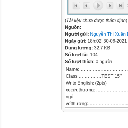
(
Tài liệu chưa được thẩm định
)
Nguồn:
Người gửi:
Nguyễn Thị Xuân
Ngày gửi:
18h:02' 30-06-2021
Dung lượng:
32.7 KB
Số lượt tải:
104
Số lượt thích:
0 người
Name:……………………………
Class:……………TEST 15’’
Write English: (2pts)
xecứuthương: …………
ngủ:……………………..…….
vếtthương:……………………
Nạnnhân:…………………….
Choose the word or phrase tha
below or substitutes for the un