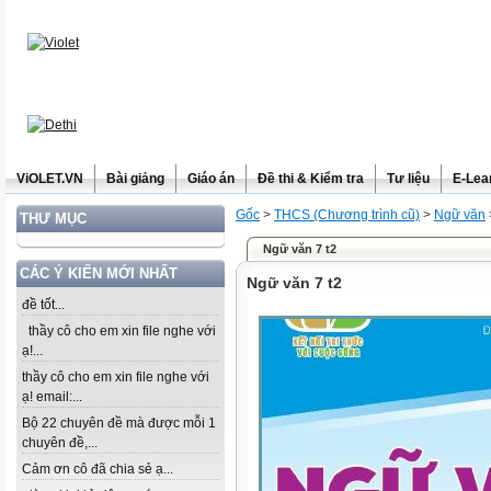
ViOLET.VN
Bài giảng
Giáo án
Đề thi & Kiểm tra
Tư liệu
E-Lea
Gốc
>
THCS (Chương trình cũ)
>
Ngữ văn
THƯ MỤC
Ngữ văn 7 t2
CÁC Ý KIẾN MỚI NHẤT
Ngữ văn 7 t2
đề tốt...
thầy cô cho em xin file nghe với
ạ!...
thầy cô cho em xin file nghe với
ạ! email:...
Bộ 22 chuyên đề mà được mỗi 1
chuyên đề,...
Cảm ơn cô đã chia sẻ ạ...