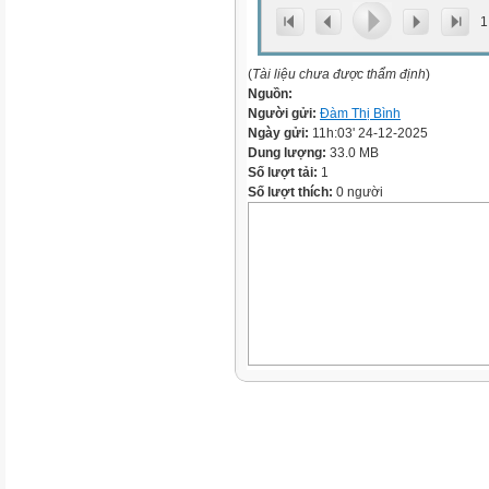
1
(
Tài liệu chưa được thẩm định
)
Nguồn:
Người gửi:
Đàm Thị Bình
Ngày gửi:
11h:03' 24-12-2025
Dung lượng:
33.0 MB
Số lượt tải:
1
Số lượt thích:
0 người