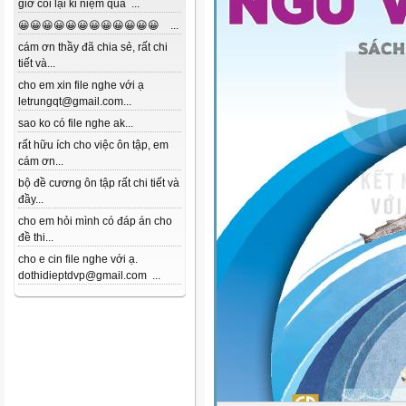
giờ coi lại kỉ niệm quá ...
😀😀😀😀😀😀😀😀😀😀😀😀 ...
cám ơn thầy đã chia sẻ, rất chi
tiết và...
cho em xin file nghe với ạ
letrungqt@gmail.com...
sao ko có file nghe ak...
rất hữu ích cho việc ôn tập, em
cám ơn...
bộ đề cương ôn tập rất chi tiết và
đầy...
cho em hỏi mình có đáp án cho
đề thi...
cho e cin file nghe với ạ.
dothidieptdvp@gmail.com ...