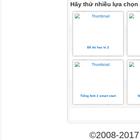
Hãy thử nhiều lựa chọn
10. These are my _________
READING
PART 1. Look and tick () or (
Ex. Rectangle
Đề thi học kì 2
1.
3.
2.
Yogurt
Tiếng Anh 2 smart start
N
Motorbike

©2008-2017 
Part 2. Look , read, and circle .