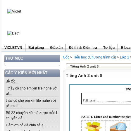
ViOLET.VN
Bài giảng
Giáo án
Đề thi & Kiểm tra
Tư liệu
E-Lea
Gốc
>
Tiểu học (Chương trình cũ)
>
Lớp 2
THƯ MỤC
Tiếng Anh 2 unit 8
CÁC Ý KIẾN MỚI NHẤT
Tiếng Anh 2 unit 8
đề tốt...
thầy cô cho em xin file nghe với
ạ!...
thầy cô cho em xin file nghe với
ạ! email:...
Bộ 22 chuyên đề mà được mỗi 1
chuyên đề,...
Cảm ơn cô đã chia sẻ ạ...