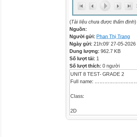
(
Tài liệu chưa được thẩm định
)
Nguồn:
Người gửi:
Phan Thị Trang
Ngày gửi:
21h:09' 27-05-2026
Dung lượng:
962.7 KB
Số lượt tải:
1
Số lượt thích:
0 người
UNIT 8 TEST- GRADE 2
Full name: ………………
Class:
2D
LISTENING
PART 1. Listen and number the