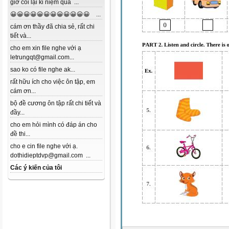
giờ coi lại kỉ niệm quá ...
😀😀😀😀😀😀😀😀😀😀😀😀 ...
cám ơn thầy đã chia sẻ, rất chi
tiết và...
cho em xin file nghe với ạ
letrungqt@gmail.com...
sao ko có file nghe ak...
rất hữu ích cho việc ôn tập, em
cám ơn...
bộ đề cương ôn tập rất chi tiết và
đầy...
cho em hỏi mình có đáp án cho
đề thi...
cho e cin file nghe với ạ.
dothidieptdvp@gmail.com ...
Các ý kiến của tôi