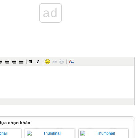
sói.
mọi người.
ad
cừu.
 chữ trả lời đúng
Lọ hoa nào cao nhất?
áp án đúng của phép tính 56 + 13 = ?
 lựa chọn khác