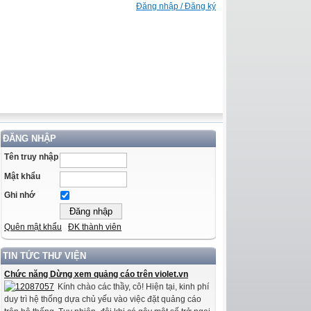
Đăng nhập / Đăng ký
ĐĂNG NHẬP
Tên truy nhập
Mật khẩu
Ghi nhớ
Quên mật khẩu
ĐK thành viên
TIN TỨC THƯ VIỆN
Chức năng Dừng xem quảng cáo trên violet.vn
Kính chào các thầy, cô! Hiện tại, kinh phí
duy trì hệ thống dựa chủ yếu vào việc đặt quảng cáo