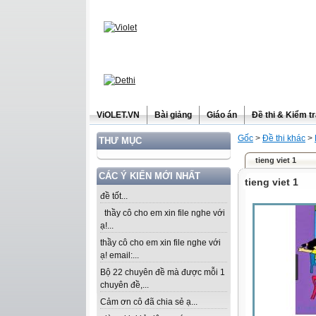
ViOLET.VN
Bài giảng
Giáo án
Đề thi & Kiểm t
Gốc
>
Đề thi khác
>
THƯ MỤC
tieng viet 1
CÁC Ý KIẾN MỚI NHẤT
tieng viet 1
đề tốt...
thầy cô cho em xin file nghe với
ạ!...
thầy cô cho em xin file nghe với
ạ! email:...
Bộ 22 chuyên đề mà được mỗi 1
chuyên đề,...
Cảm ơn cô đã chia sẻ ạ...