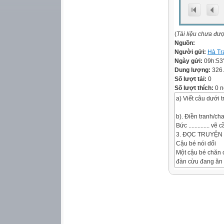
(
Tài liệu chưa đư
Nguồn:
Người gửi:
Hà Tr
Ngày gửi:
09h:53
Dung lượng:
326
Số lượt tải:
0
Số lượt thích:
0 n
a) Viết câu dưới 
b). Điền tranh/ch
Bức .............. v
3. ĐỌC TRUYỆN 
Cậu bé nói dối
Một cậu bé chăn c
đàn cừu đang ăn 
- Cứu tôi với, có c
Các bác nông dân
sói. Họ bực cậu b
(Theo Lép Tôn – x
Khoanh vào chữ cá
Cậu bé nghĩ ra c