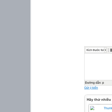
A. Nói dối có chó 
B. Cậu làm giúp 
C. Cậu đuổi đàn 
I.TRẮC NGHIỆM
Khoanh vào trước
Câu 1: (1 điểm) 
A. Lọ A
B. Lọ B
Kích thước font
C. Lọ C
D. Lọ D
Câu 2, (1 điểm) Đ
A, 59
Đường dẫn
:
p
B, 95
Gửi ý kiến
C, 69
Hãy thử nhiều
D, 86