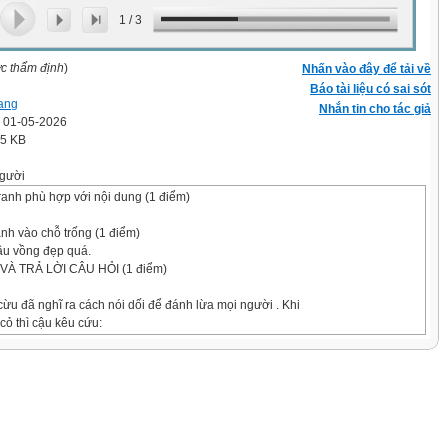
1
/
3
ợc thẩm định
)
Nhấn vào đây để tải về
Báo tài liệu có sai sót
ang
Nhắn tin cho tác giả
' 01-05-2026
.5 KB
gười
tranh phù hợp với nội dung (1 điểm)
anh vào chỗ trống (1 điểm)
ẽ cầu vồng đẹp quá.
VÀ TRẢ LỜI CÂU HỎI (1 điểm)
ừu đã nghĩ ra cách nói dối để đánh lừa mọi người . Khi
cỏ thì cậu kêu cứu:
hó sói!
 làm gần ở đó vội chạy đến. Nhưng họ chẳng thấy có chó
é lắm.
tôi)
i đặt trước câu trả lời đúng
ách gì để lừa mọi người?