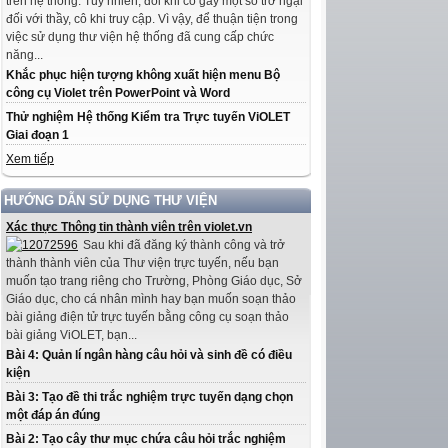
trên hệ thống. Tuy nhiên, đôi khi có gây một số trở ngại
đối với thầy, cô khi truy cập. Vì vậy, để thuận tiện trong
việc sử dụng thư viện hệ thống đã cung cấp chức
năng...
Khắc phục hiện tượng không xuất hiện menu Bộ
công cụ Violet trên PowerPoint và Word
Thử nghiệm Hệ thống Kiểm tra Trực tuyến ViOLET
Giai đoạn 1
Xem tiếp
HƯỚNG DẪN SỬ DỤNG THƯ VIỆN
Xác thực Thông tin thành viên trên violet.vn
Sau khi đã đăng ký thành công và trở
thành thành viên của Thư viện trực tuyến, nếu bạn
muốn tạo trang riêng cho Trường, Phòng Giáo dục, Sở
Giáo dục, cho cá nhân mình hay bạn muốn soạn thảo
bài giảng điện tử trực tuyến bằng công cụ soạn thảo
bài giảng ViOLET, bạn...
Bài 4: Quản lí ngân hàng câu hỏi và sinh đề có điều
kiện
Bài 3: Tạo đề thi trắc nghiệm trực tuyến dạng chọn
một đáp án đúng
Bài 2: Tạo cây thư mục chứa câu hỏi trắc nghiệm