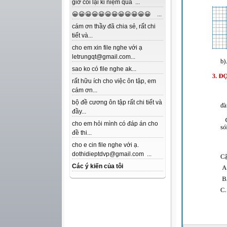
giờ coi lại kỉ niệm quá ...
😀😀😀😀😀😀😀😀😀😀😀😀 ...
cám ơn thầy đã chia sẻ, rất chi
tiết và...
cho em xin file nghe với ạ
letrungqt@gmail.com...
sao ko có file nghe ak...
rất hữu ích cho việc ôn tập, em
cám ơn...
bộ đề cương ôn tập rất chi tiết và
đầy...
cho em hỏi mình có đáp án cho
đề thi...
cho e cin file nghe với ạ.
dothidieptdvp@gmail.com ...
Các ý kiến của tôi