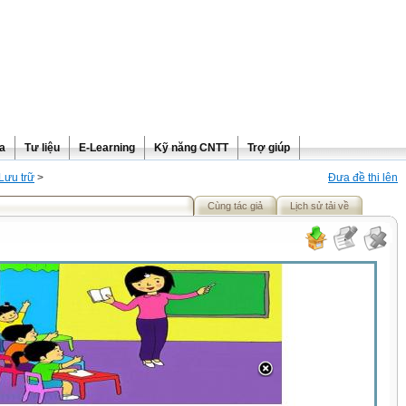
ra
Tư liệu
E-Learning
Kỹ năng CNTT
Trợ giúp
Lưu trữ
>
Đưa đề thi lên
Cùng tác giả
Lịch sử tải về