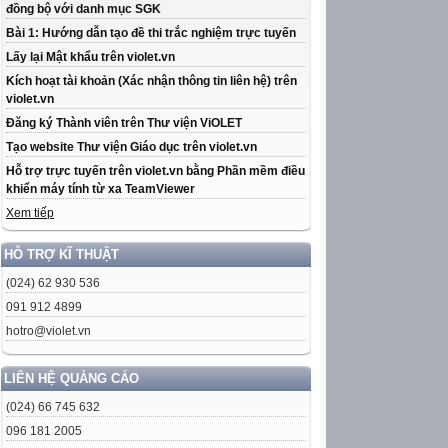
đồng bộ với danh mục SGK
Bài 1: Hướng dẫn tạo đề thi trắc nghiệm trực tuyến
Lấy lại Mật khẩu trên violet.vn
Kích hoạt tài khoản (Xác nhận thông tin liên hệ) trên
violet.vn
Đăng ký Thành viên trên Thư viện ViOLET
Tạo website Thư viện Giáo dục trên violet.vn
Hỗ trợ trực tuyến trên violet.vn bằng Phần mềm điều
khiển máy tính từ xa TeamViewer
Xem tiếp
HỖ TRỢ KĨ THUẬT
(024) 62 930 536
091 912 4899
hotro@violet.vn
LIÊN HỆ QUẢNG CÁO
(024) 66 745 632
096 181 2005