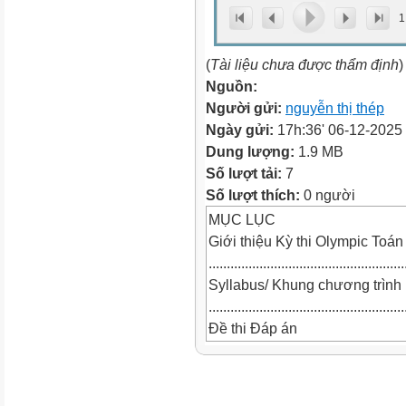
1
(
Tài liệu chưa được thẩm định
)
Nguồn:
Người gửi:
nguyễn thị thép
Ngày gửi:
17h:36' 06-12-2025
Dung lượng:
1.9 MB
Số lượt tải:
7
Số lượt thích:
0 người
MỤC LỤC
Giới thiệu Kỳ thi Olympic Toá
.....................................................
Syllabus/ Khung chương trình
.....................................................
Đề thi Đáp án
PRELIMINARY ROUND / VÒN
Đề số
1....................................................