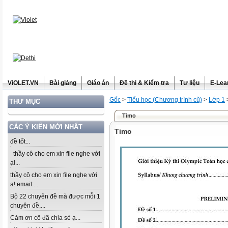
ViOLET.VN
Bài giảng
Giáo án
Đề thi & Kiểm tra
Tư liệu
E-Lea
Gốc
>
Tiểu học (Chương trình cũ)
>
Lớp 1
THƯ MỤC
Timo
CÁC Ý KIẾN MỚI NHẤT
Timo
đề tốt...
thầy cô cho em xin file nghe với
ạ!...
thầy cô cho em xin file nghe với
ạ! email:...
Bộ 22 chuyên đề mà được mỗi 1
chuyên đề,...
Cảm ơn cô đã chia sẻ ạ...