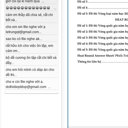
giờ coi lại kỉ niệm quá ...
😀😀😀😀😀😀😀😀😀😀😀😀 ...
cám ơn thầy đã chia sẻ, rất chi
tiết và...
cho em xin file nghe với ạ
letrungqt@gmail.com...
sao ko có file nghe ak...
rất hữu ích cho việc ôn tập, em
cám ơn...
bộ đề cương ôn tập rất chi tiết và
đầy...
cho em hỏi mình có đáp án cho
đề thi...
cho e cin file nghe với ạ.
dothidieptdvp@gmail.com ...