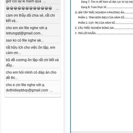
giờ coi lại kỉ niệm quá ...
😀😀😀😀😀😀😀😀😀😀😀😀 ...
cám ơn thầy đã chia sẻ, rất chi
tiết và...
cho em xin file nghe với ạ
letrungqt@gmail.com...
sao ko có file nghe ak...
rất hữu ích cho việc ôn tập, em
cám ơn...
bộ đề cương ôn tập rất chi tiết và
đầy...
cho em hỏi mình có đáp án cho
đề thi...
cho e cin file nghe với ạ.
dothidieptdvp@gmail.com ...