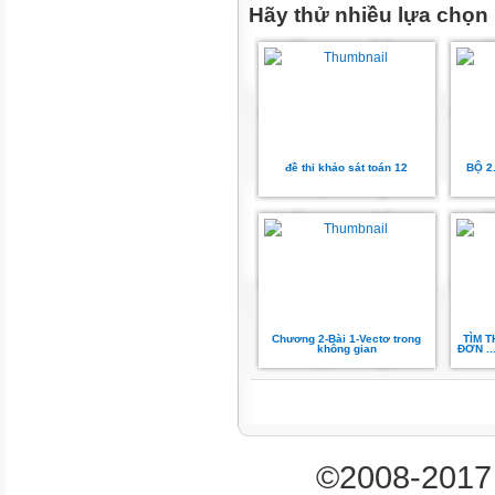
Hãy thử nhiều lựa chọn
Dạng 8: Toán thực
tế...................................................
D. BÀI TÂP TRẮC NGHIỆM 
ÁN.................................................
PHẦN 1. TÍNH ĐƠN ĐIỆU C
SỐ.................................................
đề thi khảo sát toán 12
BỘ 2
PHẦN 2. CỰC TRỊ CỦA HÀM
SỐ..................................................
E. CÂU TRẮC NGHIỆM ĐÚN
SAI.................................................
F. TRẢ LỜI
NGẮN...............................................
Chương 2-Bài 1-Vectơ trong
TÌM 
không gian
ĐƠN .
1
Thầy giáo:Lê Nguyên Thạch 
©2008-2017 
BÀI 1: TÍNH ĐƠN ĐIỆU VÀ 