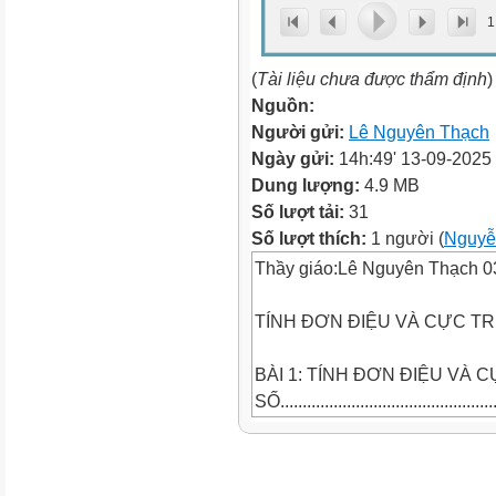
1
(
Tài liệu chưa được thẩm định
)
Nguồn:
Người gửi:
Lê Nguyên Thạch
Ngày gửi:
14h:49' 13-09-2025
Dung lượng:
4.9 MB
Số lượt tải:
31
Số lượt thích:
1 người (
Nguyễ
Thầy giáo:Lê Nguyên Thạch 
TÍNH ĐƠN ĐIỆU VÀ CỰC TR
BÀI 1: TÍNH ĐƠN ĐIỆU VÀ 
SỐ..................................................
A. KIẾN THỨC CƠ BẢN CẦN
NẮM................................................
B. GIẢI BÀI TẬP SÁCH GIÁO