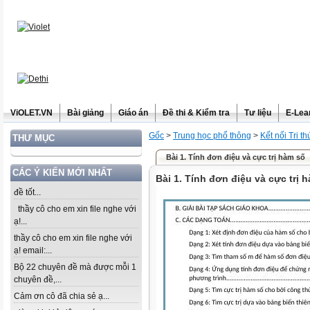
ViOLET.VN
Bài giảng
Giáo án
Đề thi & Kiểm tra
Tư liệu
E-Lea
Gốc
>
Trung học phổ thông
>
Kết nối Tri t
THƯ MỤC
Bài 1. Tính đơn điệu và cực trị hàm số
CÁC Ý KIẾN MỚI NHẤT
Bài 1. Tính đơn điệu và cực trị 
đề tốt...
thầy cô cho em xin file nghe với
ạ!...
thầy cô cho em xin file nghe với
ạ! email:...
Bộ 22 chuyên đề mà được mỗi 1
chuyên đề,...
Cảm ơn cô đã chia sẻ ạ...