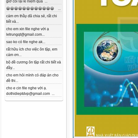
giờ coi lại kỉ niệm quá ...
😀😀😀😀😀😀😀😀😀😀😀😀 ...
cám ơn thầy đã chia sẻ, rất chi
tiết và...
cho em xin file nghe với ạ
letrungqt@gmail.com...
sao ko có file nghe ak...
rất hữu ích cho việc ôn tập, em
cám ơn...
bộ đề cương ôn tập rất chi tiết và
đầy...
cho em hỏi mình có đáp án cho
đề thi...
cho e cin file nghe với ạ.
dothidieptdvp@gmail.com ...