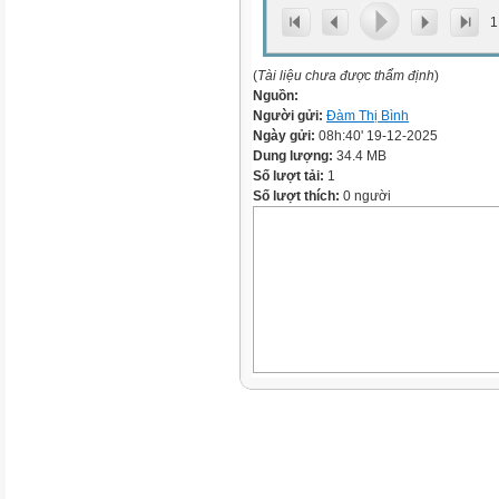
1
(
Tài liệu chưa được thẩm định
)
Nguồn:
Người gửi:
Đàm Thị Bình
Ngày gửi:
08h:40' 19-12-2025
Dung lượng:
34.4 MB
Số lượt tải:
1
Số lượt thích:
0 người