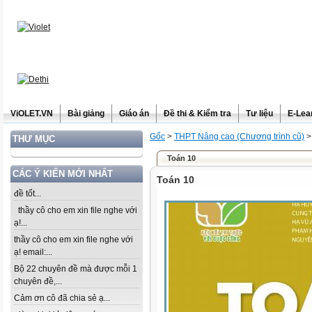
ViOLET.VN
Bài giảng
Giáo án
Đề thi & Kiểm tra
Tư liệu
E-Lea
Gốc
>
THPT Nâng cao (Chương trình cũ)
THƯ MỤC
Toán 10
CÁC Ý KIẾN MỚI NHẤT
Toán 10
đề tốt...
thầy cô cho em xin file nghe với
ạ!...
thầy cô cho em xin file nghe với
ạ! email:...
Bộ 22 chuyên đề mà được mỗi 1
chuyên đề,...
Cảm ơn cô đã chia sẻ ạ...