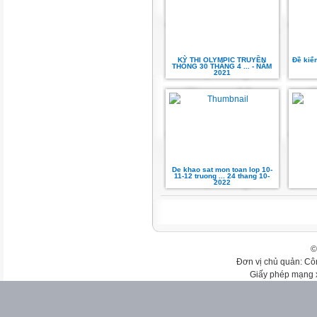
KỲ THI OLYMPIC TRUYỀN
Đề kiểm
THỐNG 30 THÁNG 4 ... - NĂM
2021
De khao sat mon toan lop 10-
11-12 truong ... 24 thang 10-
2022
©
Đơn vị chủ quản: Cô
Giấy phép mạng 