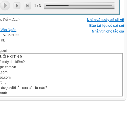
1
/
3
ợc thẩm định
)
Nhấn vào đây để tải về
Báo tài liệu có sai sót
 Văn Ngôn
Nhắn tin cho tác giả
' 15-12-2022
0 KB
gười
ỐI HKI TIN 9
ố máy tìm kiếm?
gle.com.vn
g.com
hoo.com
đúng
được viết tắc của các từ nào?
twork
work
tworld
twork
ác thành phần cơ bản của mạng máy tính
dẫn, modem và dây điện thoại
 cáp mạng và máy in