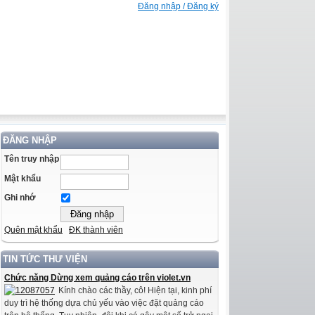
Đăng nhập / Đăng ký
ĐĂNG NHẬP
Tên truy nhập
Mật khẩu
Ghi nhớ
Quên mật khẩu
ĐK thành viên
TIN TỨC THƯ VIỆN
Chức năng Dừng xem quảng cáo trên violet.vn
Kính chào các thầy, cô! Hiện tại, kinh phí
duy trì hệ thống dựa chủ yếu vào việc đặt quảng cáo