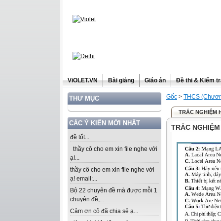
ViOLET.VN
Bài giảng
Giáo án
Đề thi & Kiểm t
Gốc
>
THCS (Chương
THƯ MỤC
TRẮC NGHIỆM 
CÁC Ý KIẾN MỚI NHẤT
TRẮC NGHIỆM
đề tốt...
thầy cô cho em xin file nghe với
ạ!...
thầy cô cho em xin file nghe với
ạ! email:...
Bộ 22 chuyên đề mà được mỗi 1
chuyên đề,...
Cảm ơn cô đã chia sẻ ạ...