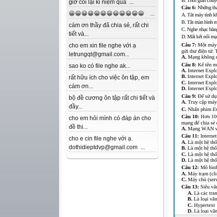
giờ coi lại kỉ niệm quá ...
😀😀😀😀😀😀😀😀😀😀😀😀 ...
cám ơn thầy đã chia sẻ, rất chi
tiết và...
cho em xin file nghe với ạ
letrungqt@gmail.com...
sao ko có file nghe ak...
rất hữu ích cho việc ôn tập, em
cám ơn...
bộ đề cương ôn tập rất chi tiết và
đầy...
cho em hỏi mình có đáp án cho
đề thi...
cho e cin file nghe với ạ.
dothidieptdvp@gmail.com ...