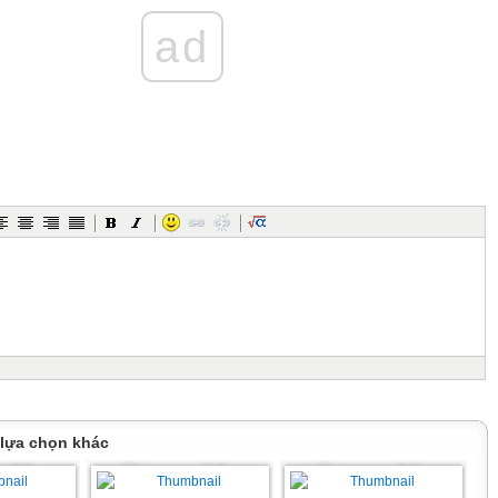
i mạng, môi trường truyền dẫn và thiết bị đầu cuối
ernet
ad
được viết tắc của các từ nào?
twork
tworld
ork
work
ử có những ưu điểm gì so với thư truyền thống ?
Có thể gửi đồng thời cho nhiều người.
ển gần như tức thời;
o tác hay sự cố nào dưới đây có thể ảnh hưởng đến sự an toàn thông tin máy
hông hợp lệ.
áy tính trong khi máy tính vẫn hoạt động.
g máy tính cùng lúc với việc sử dụng các phần mềm khác.
g trong khi đang truy cập Internet.
nh ở Hà Nội kết nối với một máy tính ở thành phố Hồ Chí Minh để có thể sao
 Theo em, được xếp vào những loại mạng nào?
ây
 lựa chọn khác