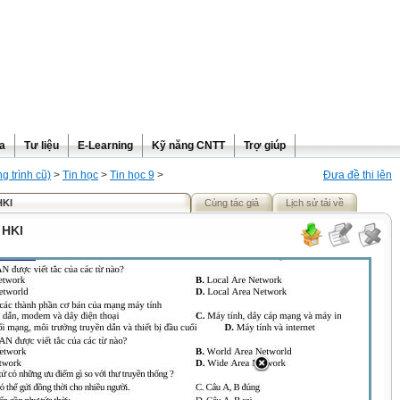
ra
Tư liệu
E-Learning
Kỹ năng CNTT
Trợ giúp
 trình cũ)
>
Tin học
>
Tin học 9
>
Đưa đề thi lên
HKI
Cùng tác giả
Lịch sử tải về
 HKI