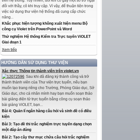
trên hệ thống. Tuy nhiên, đôi khi có gây một số trở ngại
đối với thầy, cô khi truy cập. Vì vậy, để thuận tiện trong
việc sử dụng thư viện hệ thống đã cung cấp chức
năng...
Khắc phục hiện tượng không xuất hiện menu Bộ
công cụ Violet trên PowerPoint và Word
Thử nghiệm Hệ thống Kiểm tra Trực tuyến ViOLET
Giai đoạn 1
Xem tiếp
HƯỚNG DẪN SỬ DỤNG THƯ VIỆN
Xác thực Thông tin thành viên trên violet.vn
Sau khi đã đăng ký thành công và trở
thành thành viên của Thư viện trực tuyến, nếu bạn
muốn tạo trang riêng cho Trường, Phòng Giáo dục, Sở
Giáo dục, cho cá nhân mình hay bạn muốn soạn thảo
bài giảng điện tử trực tuyến bằng công cụ soạn thảo
bài giảng ViOLET, bạn...
Bài 4: Quản lí ngân hàng câu hỏi và sinh đề có điều
kiện
Bài 3: Tạo đề thi trắc nghiệm trực tuyến dạng chọn
một đáp án đúng
Bài 2: Tạo cây thư mục chứa câu hỏi trắc nghiệm