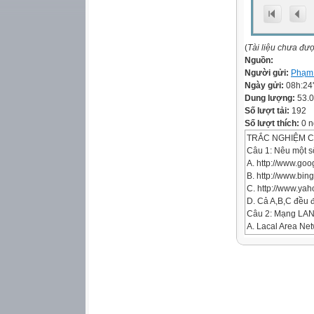
(
Tài liệu chưa đư
Nguồn:
Người gửi:
Phạm
Ngày gửi:
08h:24
Dung lượng:
53.
Số lượt tải:
192
Số lượt thích:
0 n
TRẮC NGHIỆM CU
Câu 1: Nêu một s
A. http://www.goo
B. http://www.bin
C. http://www.ya
D. Cả A,B,C đều 
Câu 2: Mạng LAN 
A. Lacal Area Ne
B. Local Are Net
C. Locel Area Ne
D. Local Area Ne
Câu 3: Hãy nêu c
A. Máy tính, dây 
C. Máy tính, dây