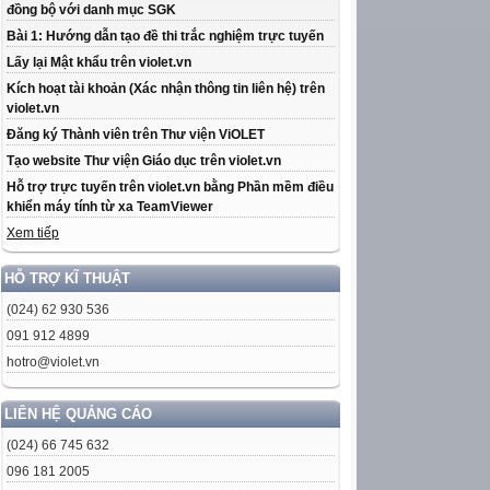
đồng bộ với danh mục SGK
Bài 1: Hướng dẫn tạo đề thi trắc nghiệm trực tuyến
Lấy lại Mật khẩu trên violet.vn
Kích hoạt tài khoản (Xác nhận thông tin liên hệ) trên
violet.vn
Đăng ký Thành viên trên Thư viện ViOLET
Tạo website Thư viện Giáo dục trên violet.vn
Hỗ trợ trực tuyến trên violet.vn bằng Phần mềm điều
khiển máy tính từ xa TeamViewer
Xem tiếp
HỖ TRỢ KĨ THUẬT
(024) 62 930 536
091 912 4899
hotro@violet.vn
LIÊN HỆ QUẢNG CÁO
(024) 66 745 632
096 181 2005