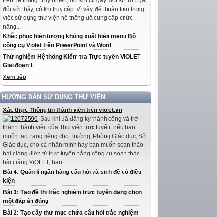
trên hệ thống. Tuy nhiên, đôi khi có gây một số trở ngại
đối với thầy, cô khi truy cập. Vì vậy, để thuận tiện trong
việc sử dụng thư viện hệ thống đã cung cấp chức
năng...
Khắc phục hiện tượng không xuất hiện menu Bộ
công cụ Violet trên PowerPoint và Word
Thử nghiệm Hệ thống Kiểm tra Trực tuyến ViOLET
Giai đoạn 1
Xem tiếp
HƯỚNG DẪN SỬ DỤNG THƯ VIỆN
Xác thực Thông tin thành viên trên violet.vn
Sau khi đã đăng ký thành công và trở
thành thành viên của Thư viện trực tuyến, nếu bạn
muốn tạo trang riêng cho Trường, Phòng Giáo dục, Sở
Giáo dục, cho cá nhân mình hay bạn muốn soạn thảo
bài giảng điện tử trực tuyến bằng công cụ soạn thảo
bài giảng ViOLET, bạn...
Bài 4: Quản lí ngân hàng câu hỏi và sinh đề có điều
kiện
Bài 3: Tạo đề thi trắc nghiệm trực tuyến dạng chọn
một đáp án đúng
Bài 2: Tạo cây thư mục chứa câu hỏi trắc nghiệm