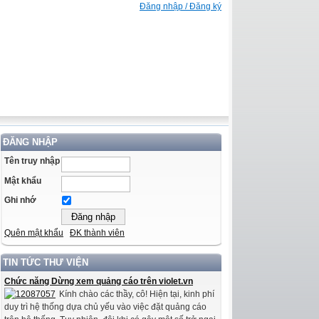
Đăng nhập / Đăng ký
ĐĂNG NHẬP
Tên truy nhập
Mật khẩu
Ghi nhớ
Quên mật khẩu
ĐK thành viên
TIN TỨC THƯ VIỆN
Chức năng Dừng xem quảng cáo trên violet.vn
Kính chào các thầy, cô! Hiện tại, kinh phí
duy trì hệ thống dựa chủ yếu vào việc đặt quảng cáo