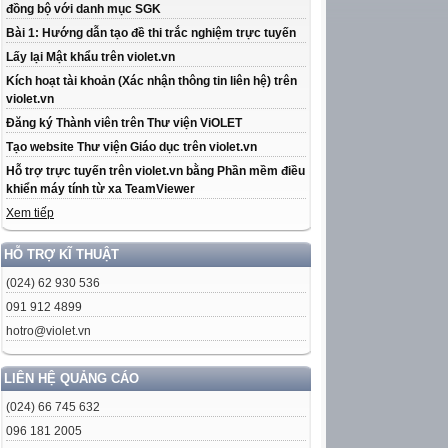
đồng bộ với danh mục SGK
Bài 1: Hướng dẫn tạo đề thi trắc nghiệm trực tuyến
Lấy lại Mật khẩu trên violet.vn
Kích hoạt tài khoản (Xác nhận thông tin liên hệ) trên
violet.vn
Đăng ký Thành viên trên Thư viện ViOLET
Tạo website Thư viện Giáo dục trên violet.vn
Hỗ trợ trực tuyến trên violet.vn bằng Phần mềm điều
khiển máy tính từ xa TeamViewer
Xem tiếp
HỖ TRỢ KĨ THUẬT
(024) 62 930 536
091 912 4899
hotro@violet.vn
LIÊN HỆ QUẢNG CÁO
(024) 66 745 632
096 181 2005