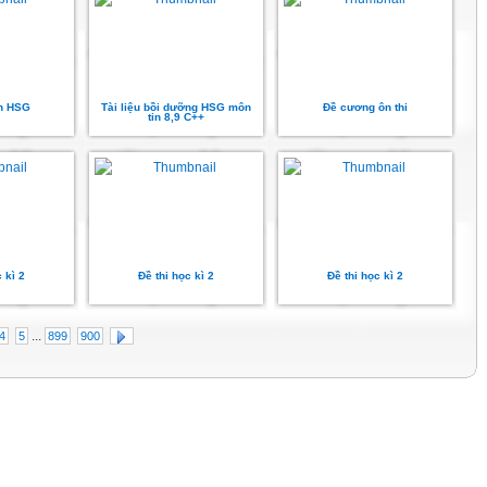
ọn HSG
Tài liệu bồi dưỡng HSG môn
Đề cương ôn thi
tin 8,9 C++
 kì 2
Đề thi học kì 2
Đề thi học kì 2
...
4
5
899
900