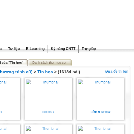
ra
Tư liệu
E-Learning
Kỹ năng CNTT
Trợ giúp
i của "Tin học"
Danh sách thư mục con
hương trình cũ)
>
Tin học
> (16184 bài)
Đưa đề thi lên
 2
ĐC CK 2
LỚP 9 KTCK2