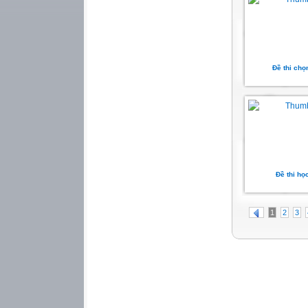
Đề thi ch
Đề thi học
1
2
3