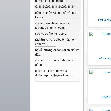
giờ coi lại kỉ niệm quá ...
😀😀😀😀😀😀😀😀😀😀😀😀 ...
cám ơn thầy đã chia sẻ, rất chi
tiết và...
LỚP 8 CUỐ
cho em xin file nghe với ạ
letrungqt@gmail.com...
sao ko có file nghe ak...
rất hữu ích cho việc ôn tập, em
cám ơn...
bộ đề cương ôn tập rất chi tiết và
đầy...
đề thi hsg
cho em hỏi mình có đáp án cho
đề thi...
cho e cin file nghe với ạ.
dothidieptdvp@gmail.com ...
GIỮA K