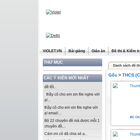
ViOLET.VN
Bài giảng
Giáo án
Đề thi & Kiểm t
THƯ MỤC
Danh sách đề th
Gốc
>
THCS (C
CÁC Ý KIẾN MỚI NHẤT
đề tốt...
thầy cô cho em xin file nghe với
ạ!...
thầy cô cho em xin file nghe với
ạ! email:...
ĐC CK
Bộ 22 chuyên đề mà được mỗi 1
chuyên đề,...
Cảm ơn cô đã chia sẻ ạ...