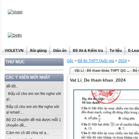
ViOLET.VN
Bài giảng
Giáo án
Đề thi & Kiểm tra
Tư liệu
E-Lea
Gốc
>
Đề thi THPT Quốc gia
>
2024
>
THƯ MỤC
Vật Lí - Đề tham khảo THPT QG ... - B
CÁC Ý KIẾN MỚI NHẤT
Vat Li_De tham khao_2024
đề tốt...
thầy cô cho em xin file nghe với
ạ!...
thầy cô cho em xin file nghe với
ạ! email:...
Bộ 22 chuyên đề mà được mỗi 1
chuyên đề,...
Cảm ơn cô đã chia sẻ ạ...