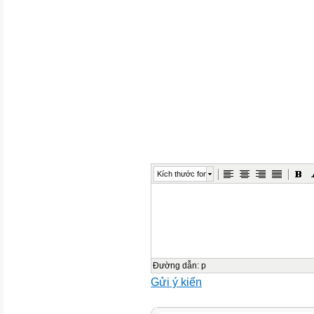
Kích thước font
Đường dẫn
:
p
Gửi ý kiến