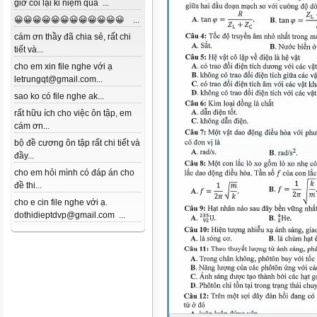
giờ coi lại kỉ niệm quá ...
😀😀😀😀😀😀😀😀😀😀😀😀 ...
cám ơn thầy đã chia sẻ, rất chi
tiết và...
cho em xin file nghe với ạ
letrungqt@gmail.com...
sao ko có file nghe ak...
rất hữu ích cho việc ôn tập, em
cám ơn...
bộ đề cương ôn tập rất chi tiết và
đầy...
cho em hỏi mình có đáp án cho
đề thi...
cho e cin file nghe với ạ.
dothidieptdvp@gmail.com ...