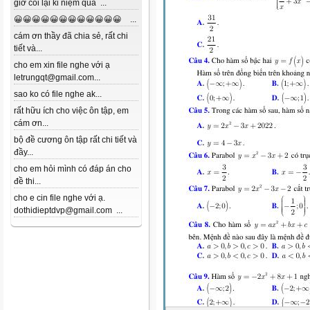
giờ coi lại kỉ niệm quá ...
😀😀😀😀😀😀😀😀😀😀😀😀 ...
cám ơn thầy đã chia sẻ, rất chi
tiết và...
cho em xin file nghe với ạ
letrungqt@gmail.com...
sao ko có file nghe ak...
rất hữu ích cho việc ôn tập, em
cám ơn...
bộ đề cương ôn tập rất chi tiết và
đầy...
cho em hỏi mình có đáp án cho
đề thi...
cho e cin file nghe với ạ.
dothidieptdvp@gmail.com ...