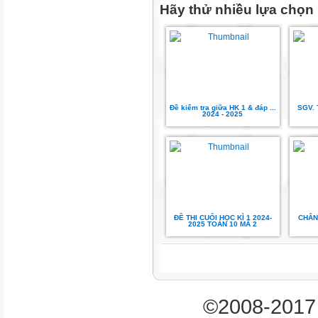
Hãy thử nhiều lựa chọn
B. {2} .
2x + 1
khi x < 1

Đề kiểm tra giữa HK 1 & đáp ...
SGV. 
Câu 3. Cho hàm số f (x ) =  1
2024 - 2025
. Giá trị của f (2) bằng
 + 3x 2 − 2 khi x ≥ 1
 x
31
.
B. 5 .
ĐỀ THI CUỐI HỌC KÌ 1 2024-
CHÂN
2025 TOÁN 10 MÃ 2
A.
2
21
11
©2008-2017 
C.