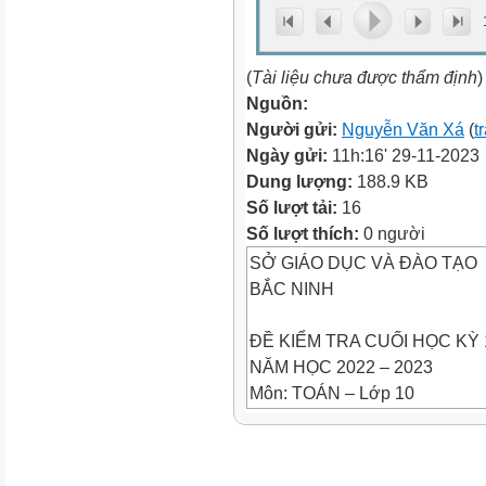
(
Tài liệu chưa được thẩm định
)
Nguồn:
Người gửi:
Nguyễn Văn Xá
(
t
Ngày gửi:
11h:16' 29-11-2023
Dung lượng:
188.9 KB
Số lượt tải:
16
Số lượt thích:
0 người
SỞ GIÁO DỤC VÀ ĐÀO TẠO
BẮC NINH
ĐỀ KIỂM TRA CUỐI HỌC KỲ 
NĂM HỌC 2022 – 2023
Môn: TOÁN – Lớp 10
Thời gian làm bài: 90 phút (kh
I. PHẦN TRẮC NGHIỆM (3,0 đ