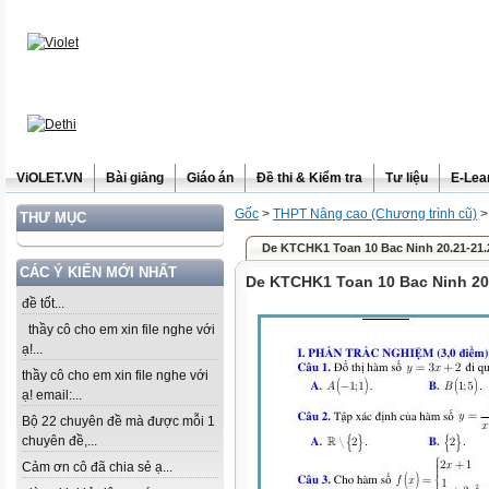
ViOLET.VN
Bài giảng
Giáo án
Đề thi & Kiểm tra
Tư liệu
E-Lea
Gốc
>
THPT Nâng cao (Chương trình cũ)
THƯ MỤC
De KTCHK1 Toan 10 Bac Ninh 20.21-21.
CÁC Ý KIẾN MỚI NHẤT
De KTCHK1 Toan 10 Bac Ninh 20.
đề tốt...
thầy cô cho em xin file nghe với
ạ!...
thầy cô cho em xin file nghe với
ạ! email:...
Bộ 22 chuyên đề mà được mỗi 1
chuyên đề,...
Cảm ơn cô đã chia sẻ ạ...