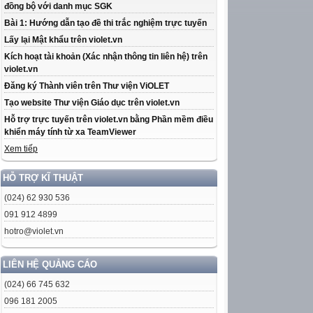
đồng bộ với danh mục SGK
Bài 1: Hướng dẫn tạo đề thi trắc nghiệm trực tuyến
Lấy lại Mật khẩu trên violet.vn
Kích hoạt tài khoản (Xác nhận thông tin liên hệ) trên
violet.vn
Đăng ký Thành viên trên Thư viện ViOLET
Tạo website Thư viện Giáo dục trên violet.vn
Hỗ trợ trực tuyến trên violet.vn bằng Phần mềm điều
khiển máy tính từ xa TeamViewer
Xem tiếp
HỖ TRỢ KĨ THUẬT
(024) 62 930 536
091 912 4899
hotro@violet.vn
LIÊN HỆ QUẢNG CÁO
(024) 66 745 632
096 181 2005