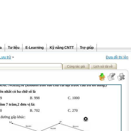
ra
Tư liệu
E-Learning
Kỹ năng CNTT
Trợ giúp
Lưu trữ
>
Đưa đề thi lên
Cùng tác giả
Lịch sử tải về