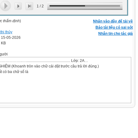
1
/
2
ợc thẩm định
)
Nhấn vào đây để tải về
Báo tài liệu có sai sót
thi thủy
Nhắn tin cho tác giả
' 15-05-2026
8 KB
gười
.…................................................ Lớp: 2A…
IỆM (Khoanh tròn vào chữ cái đặt trước câu trả lời đúng.)
t có ba chữ số là
răm,2 đơn vị là: