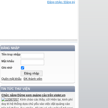
Đăng nhập / Đăng ký
ĐĂNG NHẬP
Tên truy nhập
Mật khẩu
Ghi nhớ
Quên mật khẩu
ĐK thành viên
TIN TỨC THƯ VIỆN
Chức năng Dừng xem quảng cáo trên violet.vn
Kính chào các thầy, cô! Hiện tại, kinh phí
duy trì hệ thống dựa chủ yếu vào việc đặt quảng cáo