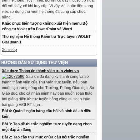
trên hệ thống. Tuy nhiên, đôi khi có gây một số trở ngại
đối với thầy, cô khi truy cập. Vì vậy, để thuận tiện trong
việc sử dụng thư viện hệ thống đã cung cấp chức
năng...
Khắc phục hiện tượng không xuất hiện menu Bộ
công cụ Violet trên PowerPoint và Word
Thử nghiệm Hệ thống Kiểm tra Trực tuyến ViOLET
Giai đoạn 1
Xem tiếp
HƯỚNG DẪN SỬ DỤNG THƯ VIỆN
Xác thực Thông tin thành viên trên violet.vn
Sau khi đã đăng ký thành công và trở
thành thành viên của Thư viện trực tuyến, nếu bạn
muốn tạo trang riêng cho Trường, Phòng Giáo dục, Sở
Giáo dục, cho cá nhân mình hay bạn muốn soạn thảo
bài giảng điện tử trực tuyến bằng công cụ soạn thảo
bài giảng ViOLET, bạn...
Bài 4: Quản lí ngân hàng câu hỏi và sinh đề có điều
kiện
Bài 3: Tạo đề thi trắc nghiệm trực tuyến dạng chọn
một đáp án đúng
Bài 2: Tạo cây thư mục chứa câu hỏi trắc nghiệm