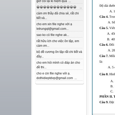
giờ coi lại kỉ niệm quá ...
😀😀😀😀😀😀😀😀😀😀😀😀 ...
cám ơn thầy đã chia sẻ, rất chi
tiết và...
cho em xin file nghe với ạ
letrungqt@gmail.com...
sao ko có file nghe ak...
rất hữu ích cho việc ôn tập, em
cám ơn...
bộ đề cương ôn tập rất chi tiết và
đầy...
cho em hỏi mình có đáp án cho
đề thi...
cho e cin file nghe với ạ.
dothidieptdvp@gmail.com ...