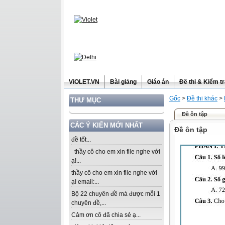
ViOLET.VN
Bài giảng
Giáo án
Đề thi & Kiểm t
Gốc
>
Đề thi khác
>
THƯ MỤC
Đề ôn tập
CÁC Ý KIẾN MỚI NHẤT
Đề ôn tập
đề tốt...
thầy cô cho em xin file nghe với
ạ!...
thầy cô cho em xin file nghe với
ạ! email:...
Bộ 22 chuyên đề mà được mỗi 1
chuyên đề,...
Cảm ơn cô đã chia sẻ ạ...