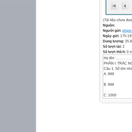
(
Tài liệu chưa đư
Nguồn:
Người gửi:
phạm 
Ngày gửi:
17h:19
Dung lượng:
35.
Số lượt tải:
2
Số lượt thích:
0 n
Họ tên :………………………….
PHẦN I. TRẮC NGH
Câu 1. Số lớn nhấ
A. 999
B. 998
C. 1000
Câu 2. Số gồm 7 t
A. 720
B. 702