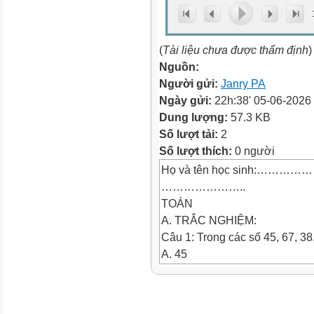
(
Tài liệu chưa được thẩm định
)
Nguồn:
Người gửi:
Janry PA
Ngày gửi:
22h:38' 05-06-2026
Dung lượng:
57.3 KB
Số lượt tải:
2
Số lượt thích:
0 người
Họ và tên học sinh:…
…………………..
TOÁN
A. TRẮC NGHIỆM:
Câu 1: Trong các số 45, 67, 38,
A. 45
B. 67