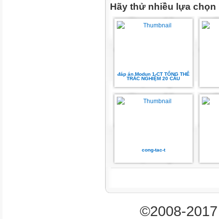
Hãy thử nhiều lựa chọn
C. Lăm mươi năm
D. Năm mươi lăm
Câu 2: Có mấy ngày trong tuầ
đáp án Modun 1-CT TỔNG THỂ
A. 5 ngày
TRẮC NGHIỆM 20 CÂU
B. 6 ngày
Câu 3: Kết quả của phép tính 3
A. 31
cong-tac-t
B. 32
Câu 4: Số liền sau của 54
A. 56
©2008-2017 
Câu 5: Số 55 đọc là