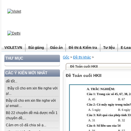
ViOLET.VN
Bài giảng
Giáo án
Đề thi & Kiểm tra
Tư liệu
E-Lea
Gốc
>
Đề thi khác
>
THƯ MỤC
Đề Toán cuối HKII
CÁC Ý KIẾN MỚI NHẤT
Đề Toán cuối HKII
đề tốt...
thầy cô cho em xin file nghe với
ạ!...
thầy cô cho em xin file nghe với
ạ! email:...
Bộ 22 chuyên đề mà được mỗi 1
chuyên đề,...
Cảm ơn cô đã chia sẻ ạ...