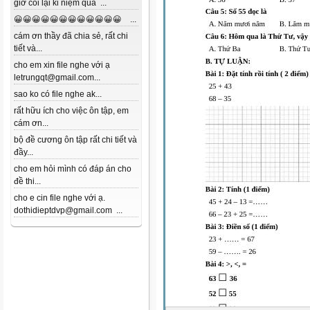
giờ coi lại kỉ niệm quá ...
😀😀😀😀😀😀😀😀😀😀😀😀 ...
cám ơn thầy đã chia sẻ, rất chi
tiết và...
cho em xin file nghe với ạ
letrungqt@gmail.com...
sao ko có file nghe ak...
rất hữu ích cho việc ôn tập, em
cám ơn...
bộ đề cương ôn tập rất chi tiết và
đầy...
cho em hỏi mình có đáp án cho
đề thi...
cho e cin file nghe với ạ.
dothidieptdvp@gmail.com ...