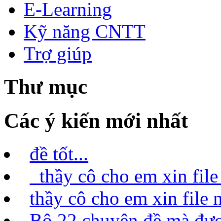
E-Learning
Kỹ năng CNTT
Trợ giúp
Thư mục
Các ý kiến mới nhất
đề tốt...
thầy cô cho em xin file 
thầy cô cho em xin file n
Bộ 22 chuyên đề mà được