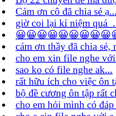
Cảm ơn cô đã chia sẻ ạ..
giờ coi lại kỉ niệm quá .
😀😀😀😀😀😀😀😀😀
cám ơn thầy đã chia sẻ, rấ
cho em xin file nghe vớ
sao ko có file nghe ak...
rất hữu ích cho việc ôn 
bộ đề cương ôn tập rất ch
cho em hỏi mình có đáp á