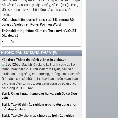
trên hệ thống. Tuy nhiên, đôi khi có gây một số trở ngại
đối với thầy, cô khi truy cập. Vì vậy, để thuận tiện trong
việc sử dụng thư viện hệ thống đã cung cấp chức
năng...
Khắc phục hiện tượng không xuất hiện menu Bộ
công cụ Violet trên PowerPoint và Word
Thử nghiệm Hệ thống Kiểm tra Trực tuyến ViOLET
Giai đoạn 1
Xem tiếp
HƯỚNG DẪN SỬ DỤNG THƯ VIỆN
Xác thực Thông tin thành viên trên violet.vn
Sau khi đã đăng ký thành công và trở
thành thành viên của Thư viện trực tuyến, nếu bạn
muốn tạo trang riêng cho Trường, Phòng Giáo dục, Sở
Giáo dục, cho cá nhân mình hay bạn muốn soạn thảo
bài giảng điện tử trực tuyến bằng công cụ soạn thảo
bài giảng ViOLET, bạn...
Bài 4: Quản lí ngân hàng câu hỏi và sinh đề có điều
kiện
Bài 3: Tạo đề thi trắc nghiệm trực tuyến dạng chọn
một đáp án đúng
Bài 2: Tạo cây thư mục chứa câu hỏi trắc nghiệm