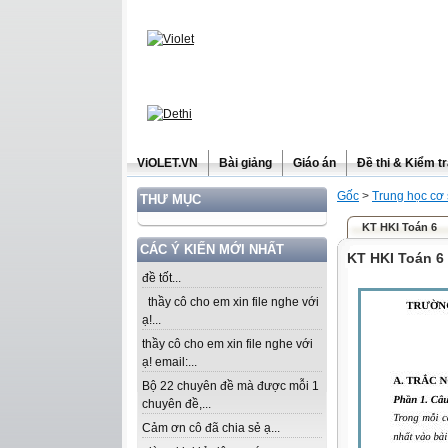
ViOLET.VN
Bài giảng
Giáo án
Đề thi & Kiểm t
Gốc
>
Trung học cơ
THƯ MỤC
KT HKI Toán 6
CÁC Ý KIẾN MỚI NHẤT
KT HKI Toán 6
đề tốt...
thầy cô cho em xin file nghe với
ạ!...
thầy cô cho em xin file nghe với
ạ! email:...
Bộ 22 chuyên đề mà được mỗi 1
chuyên đề,...
Cảm ơn cô đã chia sẻ ạ...