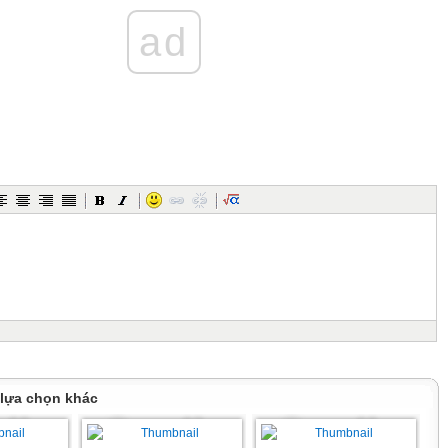
(7,0 điểm)
 nghiệm nhiều phương án lựa chọn (3,0 điểm)
ad
 từ câu 1 đến câu 12, hãy viết chữ cái in hoa đứng trước phương án đúng duy
ợp
thuộc tập hợp
au đây là đúng?
p
thuộc tập hợp
thuộc tập hợp
 thuộc tập hợp
 tự nhiên
p
 lựa chọn khác