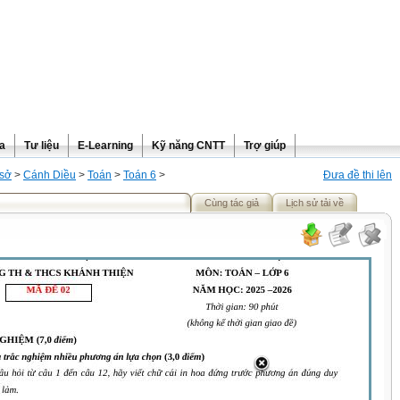
ra
Tư liệu
E-Learning
Kỹ năng CNTT
Trợ giúp
 sở
>
Cánh Diều
>
Toán
>
Toán 6
>
Đưa đề thi lên
Cùng tác giả
Lịch sử tải về