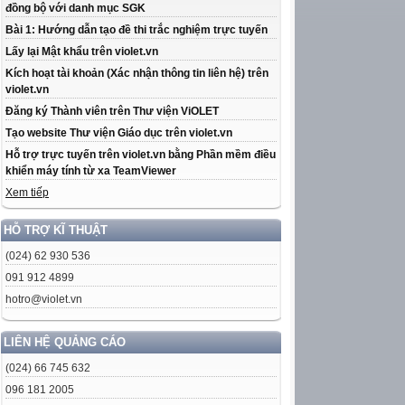
đồng bộ với danh mục SGK
Bài 1: Hướng dẫn tạo đề thi trắc nghiệm trực tuyến
Lấy lại Mật khẩu trên violet.vn
Kích hoạt tài khoản (Xác nhận thông tin liên hệ) trên
violet.vn
Đăng ký Thành viên trên Thư viện ViOLET
Tạo website Thư viện Giáo dục trên violet.vn
Hỗ trợ trực tuyến trên violet.vn bằng Phần mềm điều
khiển máy tính từ xa TeamViewer
Xem tiếp
HỖ TRỢ KĨ THUẬT
(024) 62 930 536
091 912 4899
hotro@violet.vn
LIÊN HỆ QUẢNG CÁO
(024) 66 745 632
096 181 2005