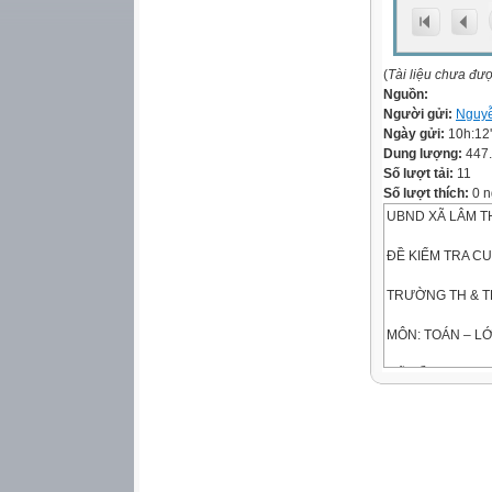
(
Tài liệu chưa đư
Nguồn:
Người gửi:
Nguyễ
Ngày gửi:
10h:12
Dung lượng:
447
Số lượt tải:
11
Số lượt thích:
0 n
UBND XÃ LÂM 
ĐỀ KIỂM TRA CU
TRƯỜNG TH & T
MÔN: TOÁN – LỚ
MÃ ĐỀ 02
NĂM HỌC: 2025 
Thời gian: 90 phú
(không kể thời gi