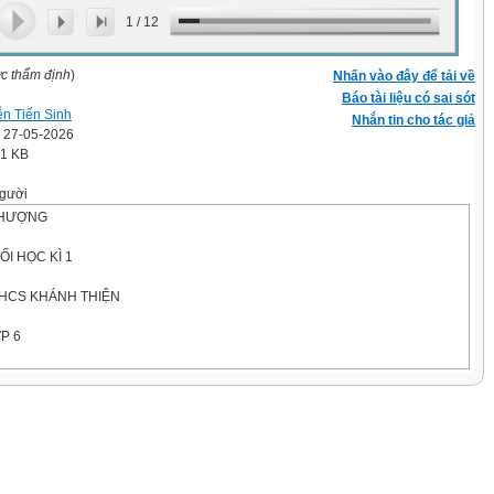
1
/
12
ợc thẩm định
)
Nhấn vào đây để tải về
Báo tài liệu có sai sót
n Tiến Sinh
Nhắn tin cho tác giả
' 27-05-2026
.1 KB
gười
THƯỢNG
ỐI HỌC KÌ 1
HCS KHÁNH THIỆN
P 6
–2026
t
an giao đề)