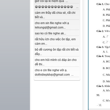
giờ coi lại kỉ niệm quá ...
😀😀😀😀😀😀😀😀😀😀😀😀 ...
cám ơn thầy đã chia sẻ, rất chi
tiết và...
cho em xin file nghe với ạ
letrungqt@gmail.com...
sao ko có file nghe ak...
rất hữu ích cho việc ôn tập, em
cám ơn...
bộ đề cương ôn tập rất chi tiết và
đầy...
cho em hỏi mình có đáp án cho
đề thi...
cho e cin file nghe với ạ.
dothidieptdvp@gmail.com ...