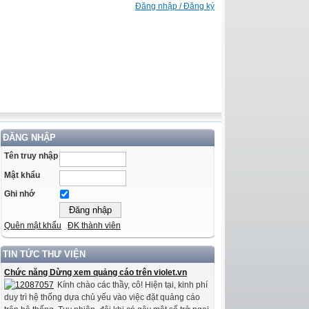
Đăng nhập / Đăng ký
ĐĂNG NHẬP
Tên truy nhập
Mật khẩu
Ghi nhớ
Quên mật khẩu
ĐK thành viên
TIN TỨC THƯ VIỆN
Chức năng Dừng xem quảng cáo trên violet.vn
Kính chào các thầy, cô! Hiện tại, kinh phí
duy trì hệ thống dựa chủ yếu vào việc đặt quảng cáo