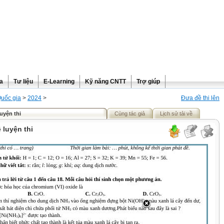
ra
Tư liệu
E-Learning
Kỹ năng CNTT
Trợ giúp
Quốc gia
>
2024
>
Đưa đề thi lên
uyện thi
Cùng tác giả
Lịch sử tải về
 luyện thi