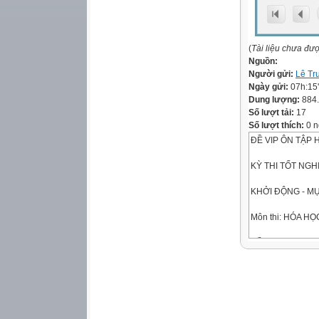
(
Tài liệu chưa đư
Nguồn:
Người gửi:
Lê Tr
Ngày gửi:
07h:15
Dung lượng:
884
Số lượt tải:
17
Số lượt thích:
0 n
ĐỀ VIP ÔN TẬP 
KỲ THI TỐT NG
KHỞI ĐỘNG - MỤ
Môn thi: HÓA HỌ
ĐỀ 6 – T6
(Đề thi có … tran
Thời gian làm bài
Cho biết nguyên tử