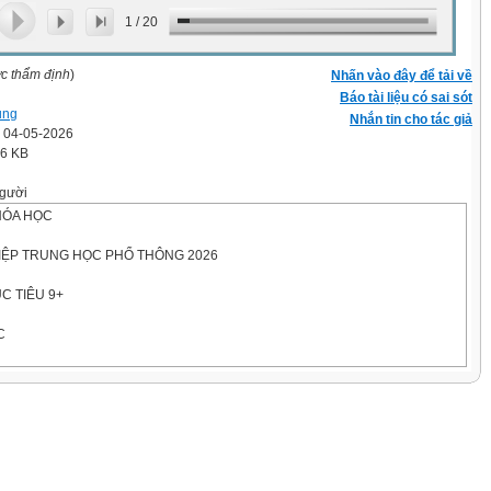
1
/
20
ợc thẩm định
)
Nhấn vào đây để tải về
Báo tài liệu có sai sót
ung
Nhắn tin cho tác giả
' 04-05-2026
.6 KB
gười
HÓA HỌC
HIỆP TRUNG HỌC PHỔ THÔNG 2026
C TIÊU 9+
C
g)
: … phút, không kể thời gian phát đề.
 khối: H = 1; C = 12; O = 16; Al = 27; S = 32; K = 39; Mn = 55; Fe = 56.