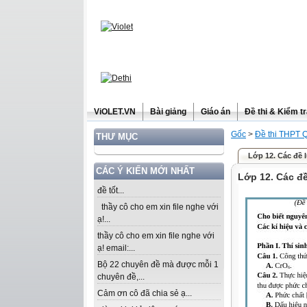
ViOLET.VN
Bài giảng
Giáo án
Đề thi & Kiểm t
Gốc
>
Đề thi THPT 
THƯ MỤC
Lớp 12. Các đề l
CÁC Ý KIẾN MỚI NHẤT
Lớp 12. Các đề
đề tốt...
thầy cô cho em xin file nghe với
ạ!...
thầy cô cho em xin file nghe với
ạ! email:...
Bộ 22 chuyên đề mà được mỗi 1
chuyên đề,...
Cảm ơn cô đã chia sẻ ạ...