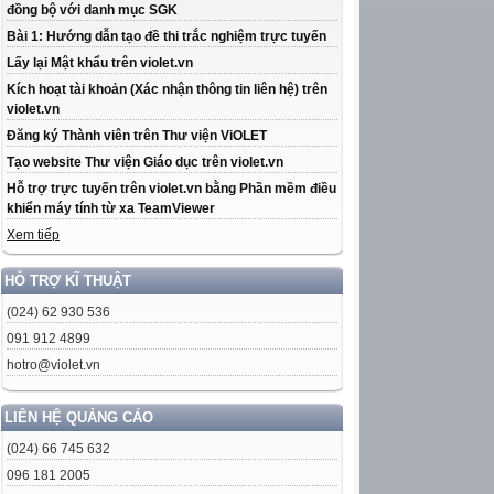
đồng bộ với danh mục SGK
Bài 1: Hướng dẫn tạo đề thi trắc nghiệm trực tuyến
Lấy lại Mật khẩu trên violet.vn
Kích hoạt tài khoản (Xác nhận thông tin liên hệ) trên
violet.vn
Đăng ký Thành viên trên Thư viện ViOLET
Tạo website Thư viện Giáo dục trên violet.vn
Hỗ trợ trực tuyến trên violet.vn bằng Phần mềm điều
khiển máy tính từ xa TeamViewer
Xem tiếp
HỖ TRỢ KĨ THUẬT
(024) 62 930 536
091 912 4899
hotro@violet.vn
LIÊN HỆ QUẢNG CÁO
(024) 66 745 632
096 181 2005