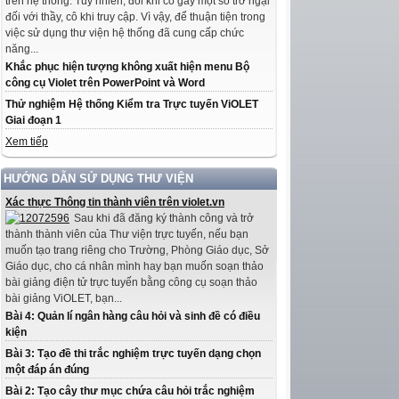
trên hệ thống. Tuy nhiên, đôi khi có gây một số trở ngại
đối với thầy, cô khi truy cập. Vì vậy, để thuận tiện trong
việc sử dụng thư viện hệ thống đã cung cấp chức
năng...
Khắc phục hiện tượng không xuất hiện menu Bộ
công cụ Violet trên PowerPoint và Word
Thử nghiệm Hệ thống Kiểm tra Trực tuyến ViOLET
Giai đoạn 1
Xem tiếp
HƯỚNG DẪN SỬ DỤNG THƯ VIỆN
Xác thực Thông tin thành viên trên violet.vn
Sau khi đã đăng ký thành công và trở
thành thành viên của Thư viện trực tuyến, nếu bạn
muốn tạo trang riêng cho Trường, Phòng Giáo dục, Sở
Giáo dục, cho cá nhân mình hay bạn muốn soạn thảo
bài giảng điện tử trực tuyến bằng công cụ soạn thảo
bài giảng ViOLET, bạn...
Bài 4: Quản lí ngân hàng câu hỏi và sinh đề có điều
kiện
Bài 3: Tạo đề thi trắc nghiệm trực tuyến dạng chọn
một đáp án đúng
Bài 2: Tạo cây thư mục chứa câu hỏi trắc nghiệm