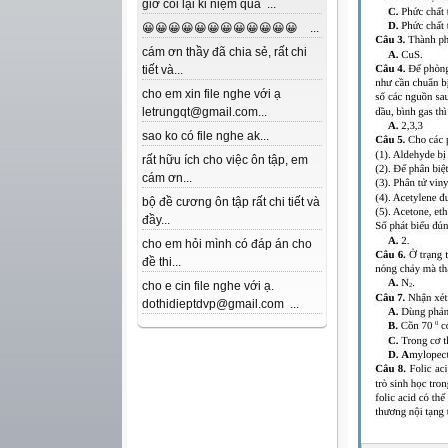
giờ coi lại kỉ niệm quá ...
😀😀😀😀😀😀😀😀😀😀😀😀 ...
cám ơn thầy đã chia sẻ, rất chi
tiết và...
cho em xin file nghe với ạ
letrungqt@gmail.com...
sao ko có file nghe ak...
rất hữu ích cho việc ôn tập, em
cám ơn...
bộ đề cương ôn tập rất chi tiết và
đầy...
cho em hỏi mình có đáp án cho
đề thi...
cho e cin file nghe với ạ.
dothidieptdvp@gmail.com ...