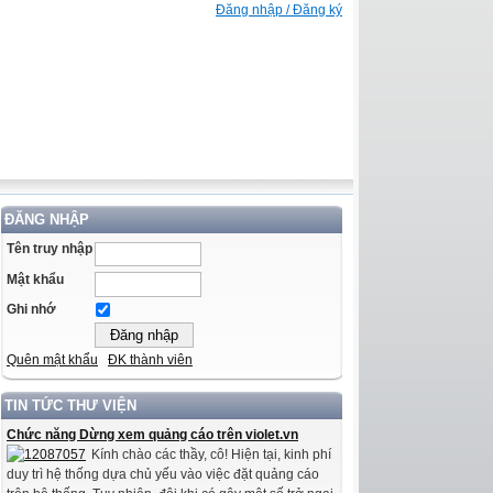
Đăng nhập / Đăng ký
ĐĂNG NHẬP
Tên truy nhập
Mật khẩu
Ghi nhớ
Quên mật khẩu
ĐK thành viên
TIN TỨC THƯ VIỆN
Chức năng Dừng xem quảng cáo trên violet.vn
Kính chào các thầy, cô! Hiện tại, kinh phí
duy trì hệ thống dựa chủ yếu vào việc đặt quảng cáo