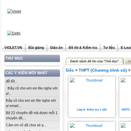
ViOLET.VN
Bài giảng
Giáo án
Đề thi & Kiểm tra
Tư liệu
E-Lea
THƯ MỤC
Danh sách đề thi của "Thể dục"
D
Gốc
>
THPT (Chương trình cũ)
CÁC Ý KIẾN MỚI NHẤT
đề tốt...
thầy cô cho em xin file nghe với
ạ!...
thầy cô cho em xin file nghe với
ạ! email:...
Lớp 8. Kiểm tra 1 tiết
GDTC 6
Bộ 22 chuyên đề mà được mỗi 1
chuyên đề,...
Cảm ơn cô đã chia sẻ ạ...