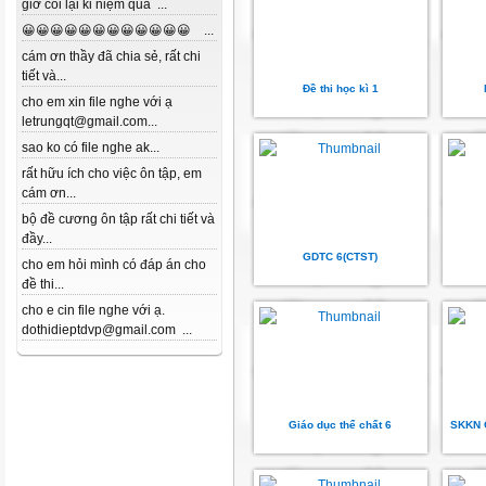
giờ coi lại kỉ niệm quá ...
😀😀😀😀😀😀😀😀😀😀😀😀 ...
cám ơn thầy đã chia sẻ, rất chi
tiết và...
Đề thi học kì 1
cho em xin file nghe với ạ
letrungqt@gmail.com...
sao ko có file nghe ak...
rất hữu ích cho việc ôn tập, em
cám ơn...
bộ đề cương ôn tập rất chi tiết và
đầy...
GDTC 6(CTST)
cho em hỏi mình có đáp án cho
đề thi...
cho e cin file nghe với ạ.
dothidieptdvp@gmail.com ...
Giáo dục thể chất 6
SKKN 