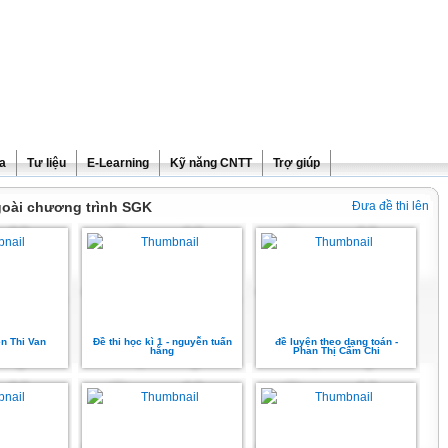
ra
Tư liệu
E-Learning
Kỹ năng CNTT
Trợ giúp
goài chương trình SGK
Đưa đề thi lên
ễn Thi Van
Đề thi học kì 1 - nguyễn tuấn
đề luyện theo dạng toán -
hằng
Phan Thị Cẩm Chi