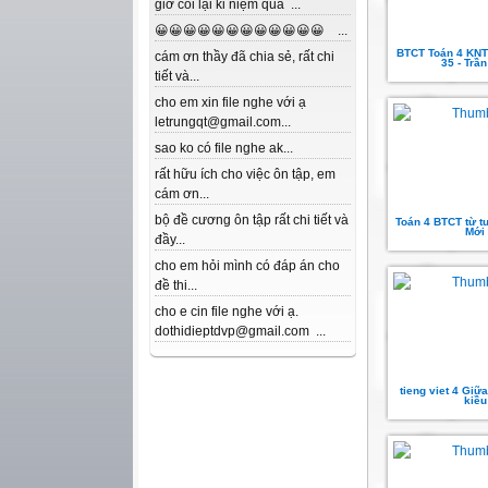
giờ coi lại kỉ niệm quá ...
😀😀😀😀😀😀😀😀😀😀😀😀 ...
BTCT Toán 4 KNTT
cám ơn thầy đã chia sẻ, rất chi
35 - Trầ
tiết và...
cho em xin file nghe với ạ
letrungqt@gmail.com...
sao ko có file nghe ak...
rất hữu ích cho việc ôn tập, em
cám ơn...
bộ đề cương ôn tập rất chi tiết và
Toán 4 BTCT từ tu
Mới
đầy...
cho em hỏi mình có đáp án cho
đề thi...
cho e cin file nghe với ạ.
dothidieptdvp@gmail.com ...
tieng viet 4 Giữa 
kiều