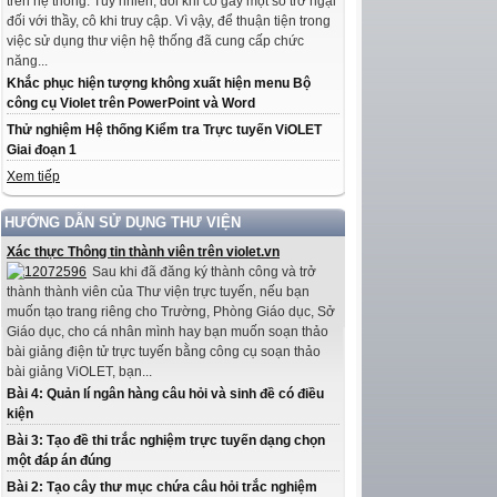
trên hệ thống. Tuy nhiên, đôi khi có gây một số trở ngại
đối với thầy, cô khi truy cập. Vì vậy, để thuận tiện trong
việc sử dụng thư viện hệ thống đã cung cấp chức
năng...
Khắc phục hiện tượng không xuất hiện menu Bộ
công cụ Violet trên PowerPoint và Word
Thử nghiệm Hệ thống Kiểm tra Trực tuyến ViOLET
Giai đoạn 1
Xem tiếp
HƯỚNG DẪN SỬ DỤNG THƯ VIỆN
Xác thực Thông tin thành viên trên violet.vn
Sau khi đã đăng ký thành công và trở
thành thành viên của Thư viện trực tuyến, nếu bạn
muốn tạo trang riêng cho Trường, Phòng Giáo dục, Sở
Giáo dục, cho cá nhân mình hay bạn muốn soạn thảo
bài giảng điện tử trực tuyến bằng công cụ soạn thảo
bài giảng ViOLET, bạn...
Bài 4: Quản lí ngân hàng câu hỏi và sinh đề có điều
kiện
Bài 3: Tạo đề thi trắc nghiệm trực tuyến dạng chọn
một đáp án đúng
Bài 2: Tạo cây thư mục chứa câu hỏi trắc nghiệm