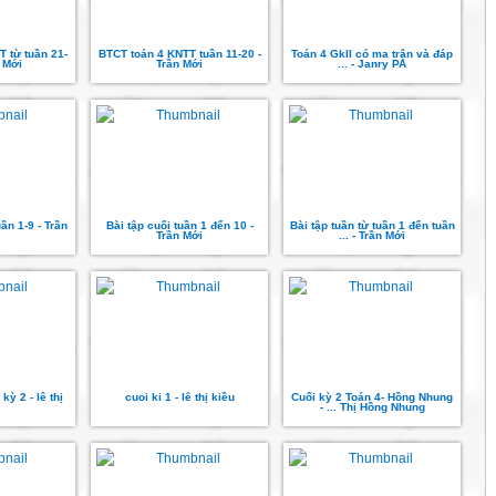
 từ tuần 21-
BTCT toán 4 KNTT tuần 11-20 -
Toán 4 GkII có ma trận và đáp
n Mới
Trần Mới
... - Janry PA
ần 1-9 - Trần
Bài tập cuối tuần 1 đến 10 -
Bài tập tuần từ tuần 1 đến tuần
Trần Mới
... - Trần Mới
kỳ 2 - lê thị
cuoi ki 1 - lê thị kiều
Cuối kỳ 2 Toán 4- Hồng Nhung
- ... Thị Hồng Nhung