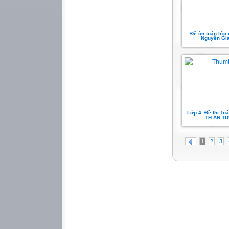
Đề ôn toán lớp 4
Nguyễn Gi
Lớp 4: Đề thi Toá
TH AN T
1
2
3