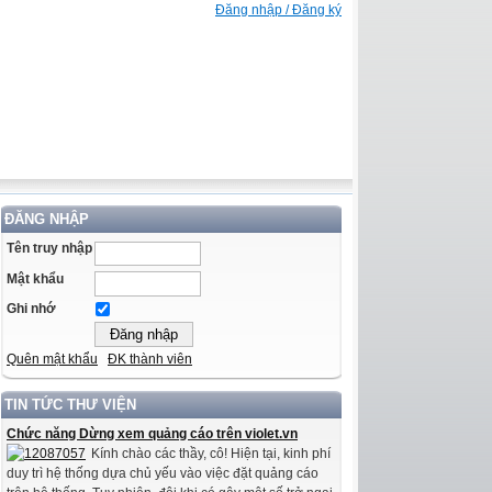
Đăng nhập / Đăng ký
ĐĂNG NHẬP
Tên truy nhập
Mật khẩu
Ghi nhớ
Quên mật khẩu
ĐK thành viên
TIN TỨC THƯ VIỆN
Chức năng Dừng xem quảng cáo trên violet.vn
Kính chào các thầy, cô! Hiện tại, kinh phí
duy trì hệ thống dựa chủ yếu vào việc đặt quảng cáo