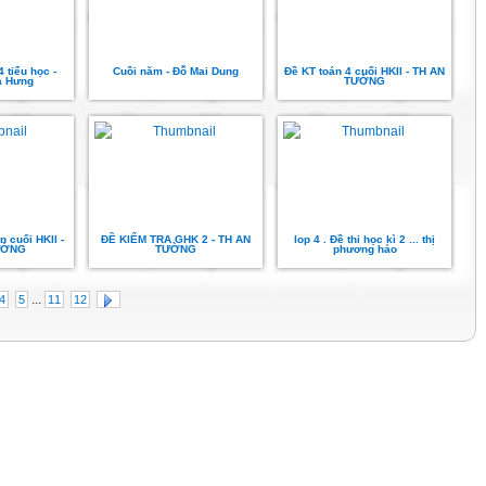
 tiểu học -
Cuồi năm - Đỗ Mai Dung
Đề KT toán 4 cuối HKII - TH AN
a Hưng
TƯỜNG
n cuối HKII -
ĐỀ KIỂM TRA GHK 2 - TH AN
lop 4 . Đề thi học kì 2 ... thị
ƯỜNG
TƯỜNG
phương hảo
...
4
5
11
12