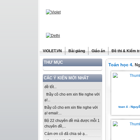
ViOLET.VN
Bài giảng
Giáo án
Đề thi & Kiểm t
THƯ MỤC
Toán học 4
. N
CÁC Ý KIẾN MỚI NHẤT
đề tốt...
thầy cô cho em xin file nghe với
ạ!...
toan 4 - Nguy
thầy cô cho em xin file nghe với
ạ! email:...
Bộ 22 chuyên đề mà được mỗi 1
chuyên đề,...
Cảm ơn cô đã chia sẻ ạ...