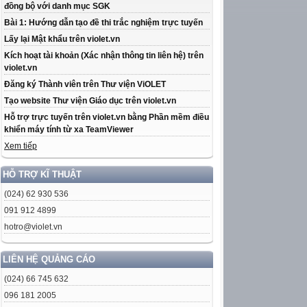
đồng bộ với danh mục SGK
Bài 1: Hướng dẫn tạo đề thi trắc nghiệm trực tuyến
Lấy lại Mật khẩu trên violet.vn
Kích hoạt tài khoản (Xác nhận thông tin liên hệ) trên
violet.vn
Đăng ký Thành viên trên Thư viện ViOLET
Tạo website Thư viện Giáo dục trên violet.vn
Hỗ trợ trực tuyến trên violet.vn bằng Phần mềm điều
khiển máy tính từ xa TeamViewer
Xem tiếp
HỖ TRỢ KĨ THUẬT
(024) 62 930 536
091 912 4899
hotro@violet.vn
LIÊN HỆ QUẢNG CÁO
(024) 66 745 632
096 181 2005