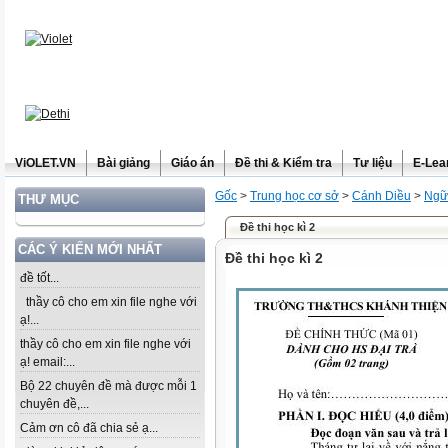
ViOLET.VN
Bài giảng
Giáo án
Đề thi & Kiểm tra
Tư liệu
E-Lea
Gốc
>
Trung học cơ sở
>
Cánh Diều
>
Ngữ
THƯ MỤC
Đề thi học kì 2
CÁC Ý KIẾN MỚI NHẤT
Đề thi học kì 2
đề tốt...
thầy cô cho em xin file nghe với
ạ!...
thầy cô cho em xin file nghe với
ạ! email:...
Bộ 22 chuyên đề mà được mỗi 1
chuyên đề,...
Cảm ơn cô đã chia sẻ ạ...