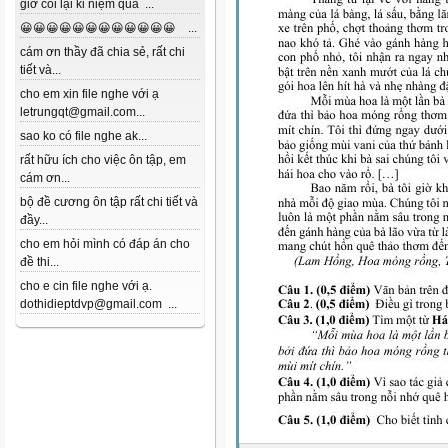
giờ coi lại kỉ niệm quá ...
😀😀😀😀😀😀😀😀😀😀😀😀 ...
cám ơn thầy đã chia sẻ, rất chi
tiết và...
cho em xin file nghe với ạ
letrungqt@gmail.com...
sao ko có file nghe ak...
rất hữu ích cho việc ôn tập, em
cám ơn...
bộ đề cương ôn tập rất chi tiết và
đầy...
cho em hỏi mình có đáp án cho
đề thi...
cho e cin file nghe với ạ.
dothidieptdvp@gmail.com ...