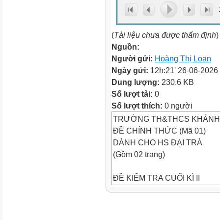
(
Tài liệu chưa được thẩm định
)
Nguồn:
Người gửi:
Hoàng Thị Loan
Ngày gửi:
12h:21' 26-06-2026
Dung lượng:
230.6 KB
Số lượt tải:
0
Số lượt thích:
0 người
TRƯỜNG TH&THCS KHÁNH
ĐỀ CHÍNH THỨC (Mã 01)
DÀNH CHO HS ĐẠI TRÀ
(Gồm 02 trang)
ĐỀ KIỂM TRA CUỐI KÌ II
MÔN: NGỮ VĂN 7
LỚP 7- NĂM HỌC 2025 – 202
Thời gian làm bài: 90 phút