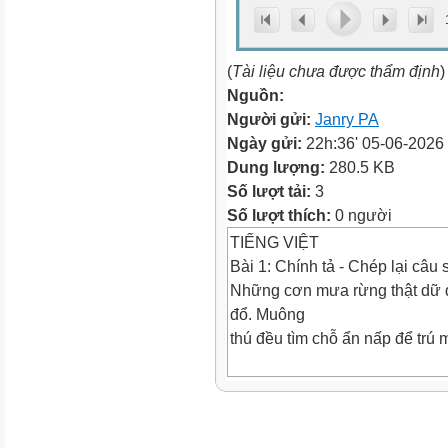
(
Tài liệu chưa được thẩm định
)
Nguồn:
Người gửi:
Janry PA
Ngày gửi:
22h:36' 05-06-2026
Dung lượng:
280.5 KB
Số lượt tải:
3
Số lượt thích:
0 người
TIẾNG VIỆT
Bài 1: Chính tả - Chép lại câu 
Những cơn mưa rừng thật dữ d
đổ. Muông
thú đều tìm chỗ ẩn nấp để trú 
Bài 2: Điền ng hay ngh?
.........iêm trang