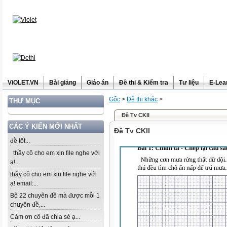
ViOLET.VN
Bài giảng
Giáo án
Đề thi & Kiểm tra
Tư liệu
E-Lea
Gốc
>
Đề thi khác
>
THƯ MỤC
Đề Tv CKII
CÁC Ý KIẾN MỚI NHẤT
Đề Tv CKII
đề tốt...
thầy cô cho em xin file nghe với
ạ!...
thầy cô cho em xin file nghe với
ạ! email:...
Bộ 22 chuyên đề mà được mỗi 1
chuyên đề,...
Cảm ơn cô đã chia sẻ ạ...