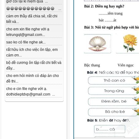
giờ coi lại kỉ niệm quá ...
😀😀😀😀😀😀😀😀😀😀😀😀 ...
cám ơn thầy đã chia sẻ, rất chi
tiết và...
cho em xin file nghe với ạ
letrungqt@gmail.com...
sao ko có file nghe ak...
rất hữu ích cho việc ôn tập, em
cám ơn...
bộ đề cương ôn tập rất chi tiết và
đầy...
cho em hỏi mình có đáp án cho
đề thi...
cho e cin file nghe với ạ.
dothidieptdvp@gmail.com ...