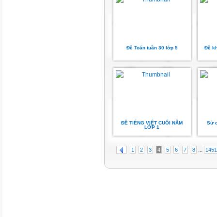
Đề Toán tuần 30 lớp 5
Đề kh
ĐỀ TIẾNG VIỆT CUỐI NĂM
Sử d
LỚP 1
...
1
2
3
4
5
6
7
8
1451