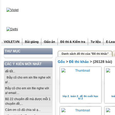
ViOLET.VN
Bài giảng
Giáo án
Đề thi & Kiểm tra
Tư liệu
E-Lea
THƯ MỤC
Danh sách đề thi của "Đề thi khác"
Gốc
>
Đề thi khác
> (26128 bài)
CÁC Ý KIẾN MỚI NHẤT
đề tốt...
thầy cô cho em xin file nghe với
ạ!...
thầy cô cho em xin file nghe với
ạ! email:...
lớp 2. toán 2. đề thi cuồi học
toá
kì 2
Bộ 22 chuyên đề mà được mỗi 1
chuyên đề,...
Cảm ơn cô đã chia sẻ ạ...