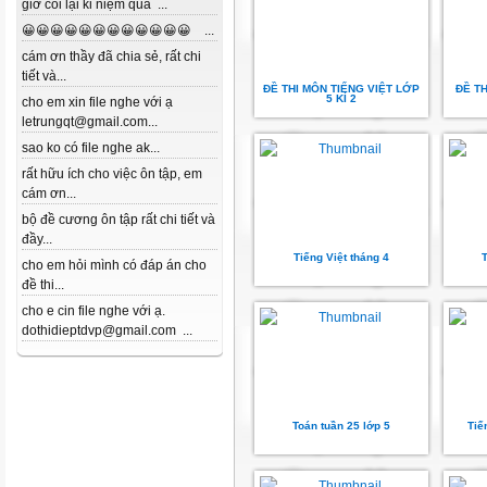
giờ coi lại kỉ niệm quá ...
😀😀😀😀😀😀😀😀😀😀😀😀 ...
cám ơn thầy đã chia sẻ, rất chi
tiết và...
ĐỀ THI MÔN TIẾNG VIỆT LỚP
ĐỀ T
5 KÌ 2
cho em xin file nghe với ạ
letrungqt@gmail.com...
sao ko có file nghe ak...
rất hữu ích cho việc ôn tập, em
cám ơn...
bộ đề cương ôn tập rất chi tiết và
đầy...
Tiếng Việt tháng 4
T
cho em hỏi mình có đáp án cho
đề thi...
cho e cin file nghe với ạ.
dothidieptdvp@gmail.com ...
Toán tuần 25 lớp 5
Tiế