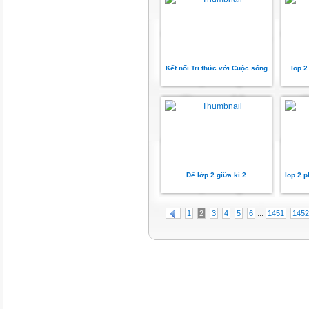
Kết nối Tri thức với Cuộc sống
lop 2
Đề lớp 2 giữa kì 2
lop 2 p
...
1
2
3
4
5
6
1451
1452