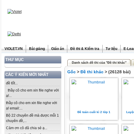
ViOLET.VN
Bài giảng
Giáo án
Đề thi & Kiểm tra
Tư liệu
E-Lea
THƯ MỤC
Danh sách đề thi của "Đề thi khác"
Gốc
>
Đề thi khác
> (26128 bài)
CÁC Ý KIẾN MỚI NHẤT
đề tốt...
thầy cô cho em xin file nghe với
ạ!...
thầy cô cho em xin file nghe với
ạ! email:...
Đề toán cuối kì 2 lớp 1
Luyệ
Bộ 22 chuyên đề mà được mỗi 1
chuyên đề,...
Cảm ơn cô đã chia sẻ ạ...