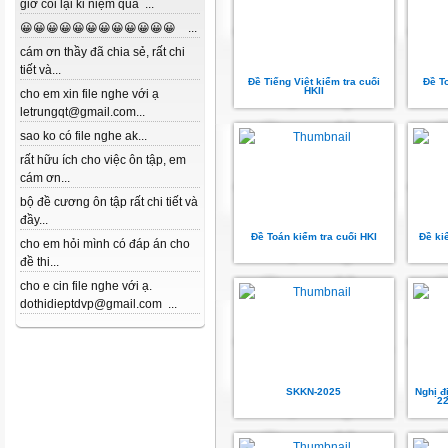
giờ coi lại kỉ niệm quá ...
😀😀😀😀😀😀😀😀😀😀😀😀 ...
cám ơn thầy đã chia sẻ, rất chi
tiết và...
Đề Tiếng Việt kiểm tra cuối
Đề T
HKII
cho em xin file nghe với ạ
letrungqt@gmail.com...
sao ko có file nghe ak...
rất hữu ích cho việc ôn tập, em
cám ơn...
bộ đề cương ôn tập rất chi tiết và
đầy...
Đề Toán kiểm tra cuối HKI
Đề kiể
cho em hỏi mình có đáp án cho
đề thi...
cho e cin file nghe với ạ.
dothidieptdvp@gmail.com ...
SKKN-2025
Nghị đ
22