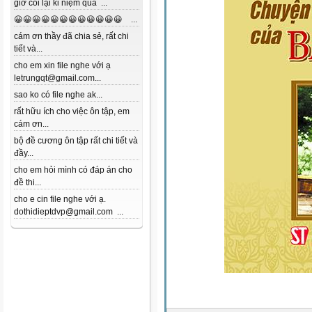
giờ coi lại kỉ niệm quá ...
😀😀😀😀😀😀😀😀😀😀😀😀 ...
cám ơn thầy đã chia sẻ, rất chi
tiết và...
cho em xin file nghe với ạ
letrungqt@gmail.com...
sao ko có file nghe ak...
rất hữu ích cho việc ôn tập, em
cám ơn...
bộ đề cương ôn tập rất chi tiết và
đầy...
cho em hỏi mình có đáp án cho
đề thi...
cho e cin file nghe với ạ.
dothidieptdvp@gmail.com ...