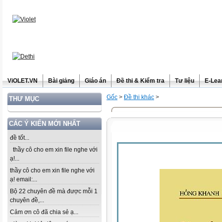
ViOLET.VN
Bài giảng
Giáo án
Đề thi & Kiểm tra
Tư liệu
E-Lea
Gốc
>
Đề thi khác
>
THƯ MỤC
CÁC Ý KIẾN MỚI NHẤT
đề tốt...
thầy cô cho em xin file nghe với
ạ!...
thầy cô cho em xin file nghe với
ạ! email:...
Bộ 22 chuyên đề mà được mỗi 1
chuyên đề,...
Cảm ơn cô đã chia sẻ ạ...