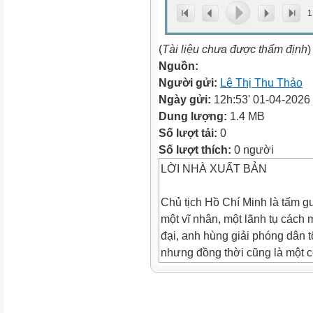
1
(
Tài liệu chưa được thẩm định
)
Nguồn:
Người gửi:
Lê Thị Thu Thảo
Ngày gửi:
12h:53' 01-04-2026
Dung lượng:
1.4 MB
Số lượt tải:
0
Số lượt thích:
0 người
LỜI NHÀ XUẤT BẢN
Chủ tịch Hồ Chí Minh là tấm 
một vĩ nhân, một lãnh tụ cách
đại, anh hùng giải phóng dân t
nhưng đồng thời cũng là một c
gũi, ai cũng có thể học và làm 
cách của Bác.
Trong đời sống hằng ngày, ng